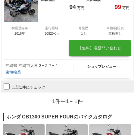
94
99
万円
万円
初度登録年
走行距離
修復歴
車検/自賠責
2016年
30820Km
なし
車検無し
【無料】電話問い合わせ
沖縄県 沖縄市大里２−２７−４
ショップレビュー
東海輪業
―
上記1件にチェック
1件中1～1件
ホンダ CB1300 SUPER FOURのバイクカタログ