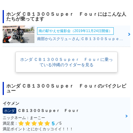
2021年 CB1300 SU
2021年 CB1300 SU
2020年 CB1300 SU
ホンダ ＣＢ１３００Ｓｕｐｅｒ Ｆｏｕｒにはこんな人
PER FOUR SP・マ
PER FOUR・マイナ
PER FOUR SP・カ
たちが乗ってます
イナーチェンジ
ーチェンジ
ラーチェンジ
南の駅やえせ撮影会（2019年11月24日開催）
南部からスクリュ～さん:ＣＢ１３００Ｓｕｐｅｒ Ｆｏｕｒ(ホンダ)
ホンダ ＣＢ１３００Ｓｕｐｅｒ Ｆｏｕｒに乗っ
ている沖縄のライダーを見る
2019年 CB1300 SU
2019年 CB1300 SU
2018年 CB1300 SU
PER FOUR SP・追
PER FOUR・カラー
PER FOUR・マイナ
加
チェンジ
ーチェンジ
ホンダ ＣＢ１３００Ｓｕｐｅｒ Ｆｏｕｒのバイクレビ
ュー
イケメン
ＣＢ１３００Ｓｕｐｅｒ Ｆｏｕｒ
ホンダ
ニックネーム：まーこー
2016年 CB1300 SU
2016年 CB1300 SU
2016年 CB1300 SU
5
満足度：
／5
PER FOUR E Pack
PER FOUR E Pack
PER FOUR・追加
満足ポイント:とにかくカッコイイ！！！
age Special Editio
age・追加