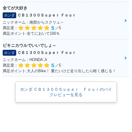
n
全てが大好き
ＣＢ１３００Ｓｕｐｅｒ Ｆｏｕｒ
ホンダ
ニックネーム：南部からスクリュ～
5
満足度：
／5
満足ポイント:全てにおいて100％
ビキニカウルでいいでしょ～
2015年 CB1300 SU
2014年 CB1300 SU
2014年 CB1300 SU
PER FOUR E Pack
PER FOUR E Pack
PER FOUR・マイナ
ＣＢ１３００Ｓｕｐｅｒ Ｆｏｕｒ
ホンダ
age Special Editio
age・新登場
ーチェンジ
ニックネーム：HONDA Jr
n・特別・限定仕様
5
満足度：
／5
満足ポイント:大人のBike！ 重たいけど走り出したら軽く感じる！
ホンダ ＣＢ１３００Ｓｕｐｅｒ Ｆｏｕｒのバイ
クレビューを見る
2012年 CB1300 SU
2012年 CB1300 SU
2012年 CB1300 SU
PER FOUR ABS Sp
PER FOUR ABS・
PER FOUR・カラー
ecial Edition・特
カラーチェンジ
チェンジ
別・限定仕様