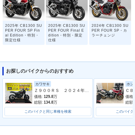
2025年 CB1300 SU
2025年 CB1300 SU
2024年 CB1300 SU
PER FOUR SP Fin
PER FOUR Final E
PER FOUR SP・カ
al Edition・特別・
dition・特別・限定
ラーチェンジ
限定仕様
仕様
お探しのバイクからのおすすめ
カワサキ
ホン
2023年 CB1300 SU
2023年 CB1300 SU
2023年 CB1300 SU
Ｚ９００ＲＳ ２０２４年モデル 社外フルエキマフラー フェンダーレス ラジエーターカバー タンデムバー シート カスタム多数
PER FOUR・カラー
PER FOUR SP 30t
PER FOUR SP・カ
チェンジ
h Anniversary・特
ラーチェンジ
価格:
129.8
万
価格:
別・限定仕様
総額:
134.8
万
総額:
このバイクと同じ車種を検索
このバイク