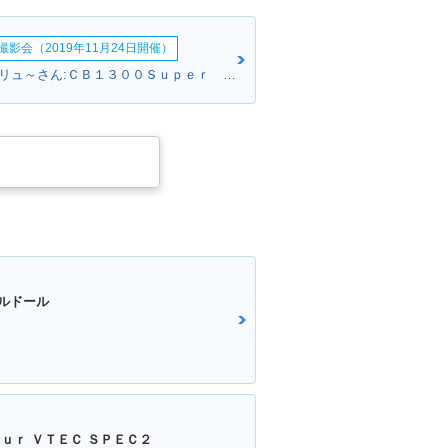
影会（2019年11月24日開催）
南部からスクリュ～さん:ＣＢ１３００Ｓｕｐｅｒ Ｆｏｕｒ(ホンダ)
ルドール
ｕｒ ＶＴＥＣ ＳＰＥＣ２