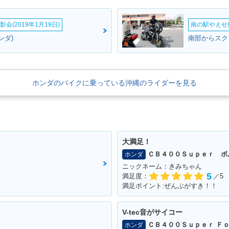
会(2019年1月19日)
南の駅やえせ撮
AY・新登場
ンダ)
ホンダのバイクに乗っている沖縄のライダーを見る
大満足！
ＣＢ４００Ｓｕｐｅｒ ボ
ホンダ
ニックネーム：きみちゃん
5
満足度：
／5
満足ポイント:ぜんぶがすき！！
V-tec音がサイコー
ＣＢ４００Ｓｕｐｅｒ Ｆｏ
ホンダ