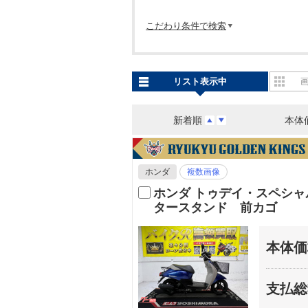
こだわり条件で検索
リスト表示中
新着順
本体
ホンダ
複数画像
ホンダ トゥデイ・スペシ
タースタンド 前カゴ
本体価
支払総