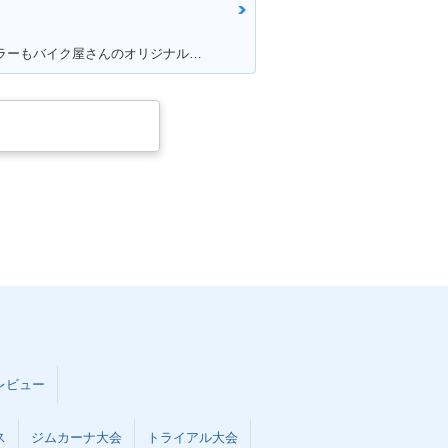
満足ポイント:V-tec加速が満足！カラーもバイク屋さんのオリジナルカラーです。
レビュー
ス
ジムカーナ大会
トライアル大会