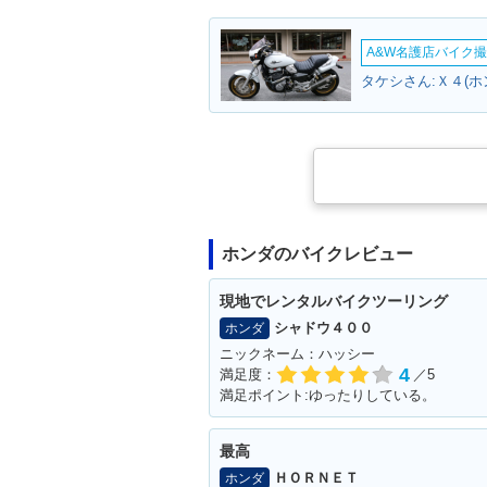
A&W名護店バイク撮影
2004年 TODAY・カラー
2002年 TOD
タケシさん:Ｘ４(ホ
チェンジ
ホンダのバイクレビュー
現地でレンタルバイクツーリング
シャドウ４００
ホンダ
ニックネーム：ハッシー
4
満足度：
／5
満足ポイント:ゆったりしている。
最高
ＨＯＲＮＥＴ
ホンダ