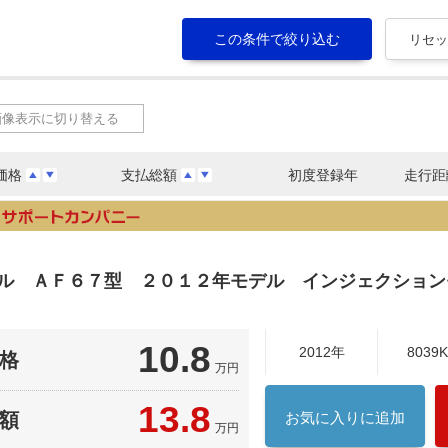
画像表示に切り替える
価格
支払総額
初度登録年
走行距
ャル ＡＦ６７型 ２０１２年モデル インジェクショ
10.8
2012年
8039
格
万円
13.8
額
お気に入りに追加
万円