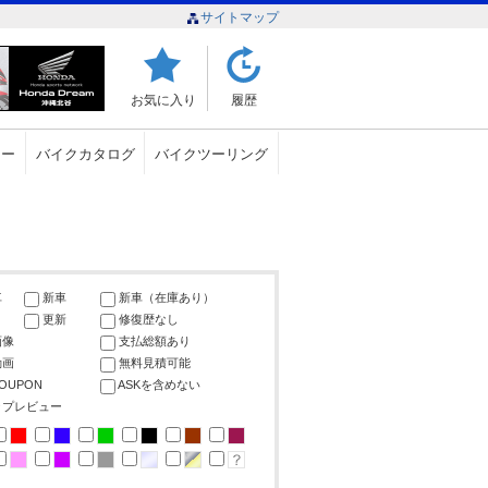
サイトマップ
お気に入り
履歴
ュー
バイクカタログ
バイクツーリング
車
新車
新車（在庫あり）
更新
修復歴なし
画像
支払総額あり
動画
無料見積可能
COUPON
ASKを含めない
ップレビュー