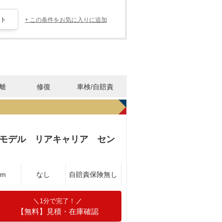
+ この条件をお気に入りに追加
離
修復
車検/自賠責
ンモデル リアキャリア セン
Km
なし
自賠責保険無し
1分で完了！
【無料】見積・在庫確認