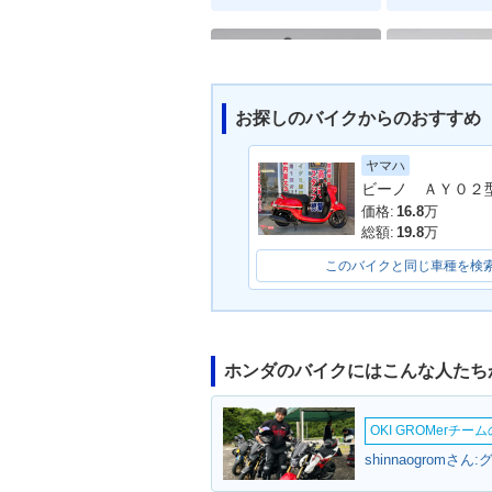
お探しのバイクからのおすすめ
ヤマハ
2010年 TODAY・カラー
2009年 TODA
チェンジ
ナーチェンジ
価格:
16.8
万
総額:
19.8
万
このバイクと同じ車種を検
ホンダのバイクにはこんな人たち
2008年 TODAY Specia
2007年 TOD
l・追加
デルチェンジ
OKI GROMerチ
shinnaogromさん