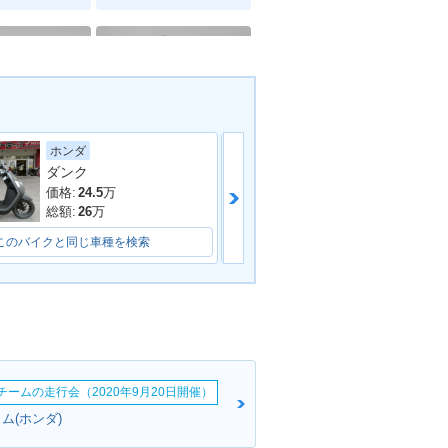
ホンダ
ホンダ
TODAY F・追加
2008年 TODAY・カラー
ダンク
チェンジ
価格:
10.8
万
価格:
24.5
万
総額:
13.8
万
総額:
26
万
このバイクと同じ車種を検索
このバイクと同じ車種を検索
ODAY Delux
2004年 TODAY Special
Color・特別・限定仕様
erチームの走行会（2020年9月20日開催）
ム(ホンダ)