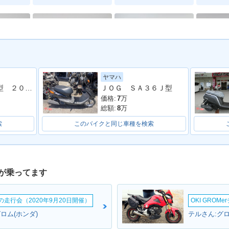
ヤマハ
Y F・マイ
2009年 TODAY・マイナ
2009年 TODAY F Speci
2008年 
ビーノ ＡＹ０２型 ２０２４年モデル アイドリングストップ シガーソケット コンビニフック
ＪＯＧ ＳＡ３６Ｊ型
ーチェンジ
al・特別・限定仕様
価格:
7
万
総額:
8
万
索
このバイクと同じ車種を検索
が乗ってます
AY・フルモ
2007年 TODAY Delux
2006年 TODAY・カラー
2006年 T
e・カラーチェンジ
チェンジ
e・追加
ームの走行会（2020年9月20日開催）
OKI GROM
:グロム(ホンダ)
テルさん:グロ