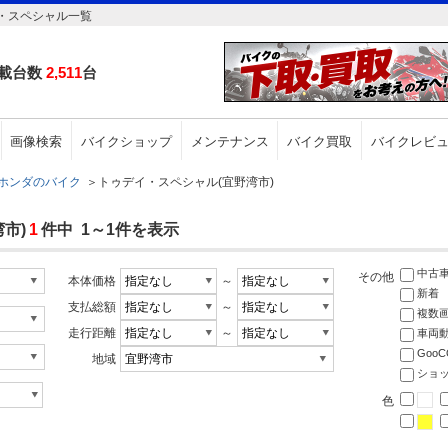
・スペシャル一覧
載台数
2,511
台
画像検索
バイクショップ
メンテナンス
バイク買取
バイクレビ
ホンダのバイク
＞
トゥデイ・スペシャル(宜野湾市)
市)
1
件中 1～1件を表示
中古
その他
本体価格
～
新着
支払総額
～
複数
走行距離
～
車両
Goo
地域
ショ
色