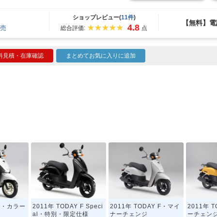
ショップレビュー(
11件
)
【無料】電
4.8
売
総合評価:
点
料見積・在庫確認
まとめてお気に入りに追加
AY・カラー
2011年 TODAY F Speci
2011年 TODAY F・マイ
2011年 
al・特別・限定仕様
ナーチェンジ
ーチェン