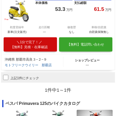
本体価格
支払総額
53.3
61.5
万円
万円
初度登録年
走行距離
修復歴
車検/自賠責
新車(注文販売)
―
なし
自賠責保険無し
1分で完了！
【無料】電話問い合わせ
【無料】見積・在庫確認
沖縄県 那覇市高良３−２−９
ショップレビュー
モトフリークウイリー 那覇店
―
上記1件にチェック
1件中1～1件
ベスパ Primavera 125のバイクカタログ