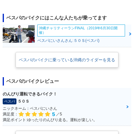
2016年 Primavera
2016年 Primavera
2014年 Primavera
125・特別・限定仕
125・マイナーチェ
125・新登場
ベスパのバイクにはこんな人たちが乗ってます
様
ンジ
沖縄チャリティーランFINAL（2019年6月30日開
催）
ベスパにいさんさん:５０Ｓ(ベスパ)
ベスパのバイクに乗っている沖縄のライダーを見る
ベスパのバイクレビュー
のんびり運転できるバイク！
５０Ｓ
ベスパ
ニックネーム：ベスパにいさん
5
満足度：
／5
満足ポイント:ゆったりのんびり走る。運転が楽しい。