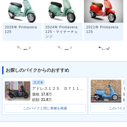
2026年 Primavera
2024年 Primavera
2021年 Primavera
125
125・マイナーチェ
125
ンジ
お探しのバイクからのおすすめ
2020年 Primavera1
2018年 Primavera
2017年 Primavera
スズキ
25 SEAN WOTHER
125 ABS・マイナー
125 ABS
アドレス１２５ ＤＴ１１Ａ型 ２０２０年モデル ＬＥＤヘッドライト リアキャリア マルチマウントバー
Ｌ
SPOON・特別・限
チェンジ
定仕様
価格:
17.8
万
価
総額:
21.8
万
総
このバイクと同じ車種を検索
このバイク