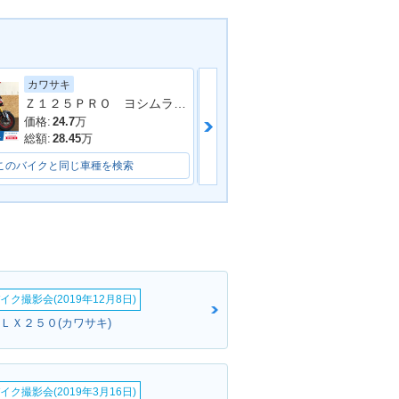
カワサキ
ホンダ
Ｚ１２５ＰＲＯ ヨシムラフルエキ
モンキー１２５
価格:
24.7
万
価格:
38.2
万
総額:
28.45
万
総額:
41.95
万
このバイクと同じ車種を検索
このバイクと同じ車種を検索
イク撮影会(2019年12月8日)
ＫＬＸ２５０(カワサキ)
イク撮影会(2019年3月16日)