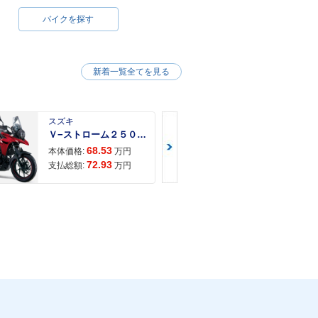
バイクを探す
新着一覧全てを見る
スズキ
スズキ
Ｖ−ストローム２５０ ２６年モデル 水冷２気筒エンジン ＬＥＤヘッドライト標準装備
68.53
68.
本体価格:
万円
本体価格:
72.93
71.
支払総額:
万円
支払総額: