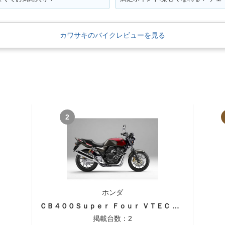
カワサキのバイクレビューを見る
2
ホンダ
ＣＢ４００Ｓｕｐｅｒ Ｆｏｕｒ ＶＴＥＣ ＳＰＥＣ３
掲載台数：2