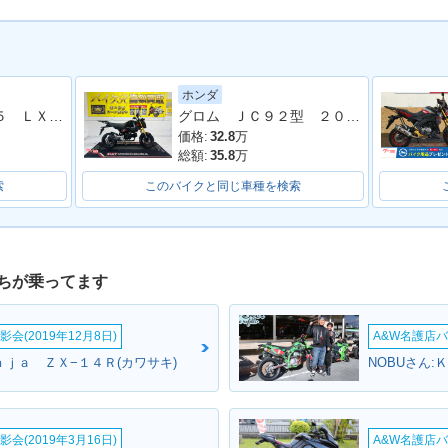
ホンダ
10・新登
Ｄトラッカー１２５ ＬＸ１２５Ｄ型 ２０１０年モデル 社外ナックルガード 電圧計 サブコン アルミリム 社外ハンドル
グロム ＪＣ９２型 ２０２３年モデル リアキャリア 社外ＢＯＸベース サイドスタンド
価格:
32.8
万
総額:
35.8
万
索
このバイクと同じ車種を検索
ちが乗ってます
会(2019年12月8日)
A&W名護店バ
ｎｊａ ＺＸ−１４Ｒ(カワサキ)
NOBUさん:
会(2019年3月16日)
A&W名護店バ