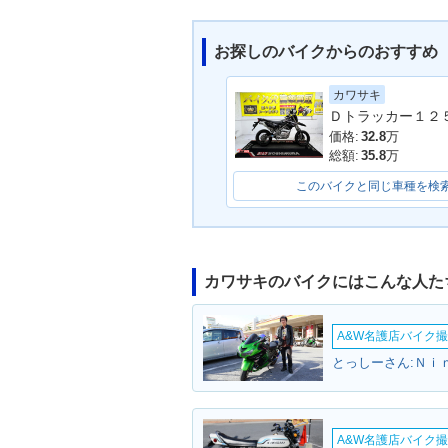
お探しのバイクからのおすすめ
カワサキ
2004年 KSR110・カラ
2003年 KSR1
ーチェンジ
場
価格:
32.8
万
総額:
35.8
万
このバイクと同じ車種を検
カワサキのバイクにはこんな人た
A&W名護店バイク撮影
とっしーさん:Ｎｉ
A&W名護店バイク撮影