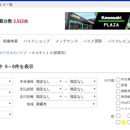
１０一覧
載台数
2,512
台
画像検索
バイクショップ
メンテナンス
バイク買取
バイクレビ
カワサキのバイク
＞
ＫＳＲ１１０(那覇市)
中 0～0件を表示
中古
その他
本体価格
～
新着
支払総額
～
複数
走行距離
～
車両
Goo
地域
ショ
色