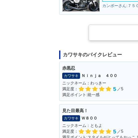
カンポーさん:７５０
カワサキのバイクレビュー
赤黒忍
Ｎｉｎｊａ ４００
カワサキ
ニックネーム：わっきー
5
満足度：
／5
満足ポイント:統一感
見た目最高！
Ｗ８００
カワサキ
ニックネーム：ともよ
5
満足度：
／5
満足ポイント:スタイルがとってもかっこ