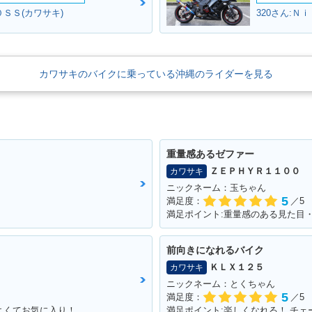
ＳＳ(カワサキ)
320さん:Ｎ
カワサキのバイクに乗っている沖縄のライダーを見る
重量感あるゼファー
ＺＥＰＨＹＲ１１００
カワサキ
ニックネーム：玉ちゃん
5
満足度：
／5
満足ポイント:重量感のある見た目
前向きになれるバイク
ＫＬＸ１２５
カワサキ
ニックネーム：とくちゃん
5
満足度：
／5
よくてお気に入り！
満足ポイント:楽しくなれる！ チ