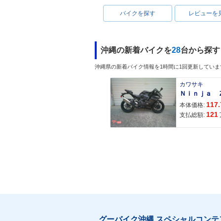
バイクを探す
レビューを
沖縄の新着バイクを
28
台から探す
沖縄県の新着バイク情報を1時間に1回更新していま
カワサキ
117.
本体価格:
121
支払総額:
グーバイク沖縄 スペシャルコンテ