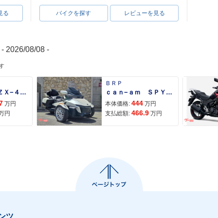
見る
バイクを探す
レビューを見る
- 2026/08/08 -
す
ＢＲＰ
Ｎｉｎｊａ ＺＸ−４Ｒ ＳＥ
ｃａｎ−ａｍ ＳＰＹＤＥＲ ＲＴ ＬＩＭＩＴＥＤ
7
444
万円
本体価格:
万円
466.9
万円
支払総額:
万円
ンツ