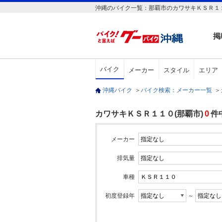
沖縄のバイク一覧：那覇市のカワサキＫＳＲ１
掲
バイク
メーカー
スタイル
エリア
沖縄バイク
＞
バイク検索：メーカー一覧
＞
カワサキＫＳＲ１１０(那覇市)
0
件
メーカー
排気量
車種
初度登録年
～