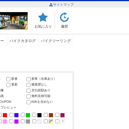
サイトマップ
お気に入り
履歴
ュー
バイクカタログ
バイクツーリング
車
新車
新車（在庫あり）
更新
修復歴なし
画像
支払総額あり
動画
無料見積可能
COUPON
ASKを含めない
ップレビュー