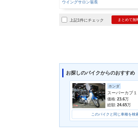
ウイングサロン翁長
まとめて無
上記1件にチェック
お探しのバイクからのおすすめ
ホンダ
スーパーカブ１
価格:
23.6
万
総額:
24.65
万
このバイクと同じ車種を検