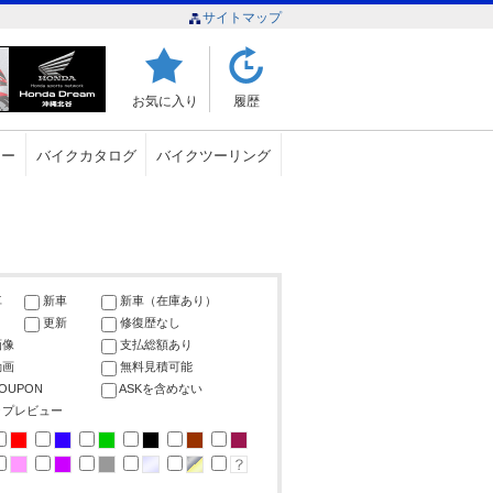
サイトマップ
お気に入り
履歴
ュー
バイクカタログ
バイクツーリング
車
新車
新車（在庫あり）
更新
修復歴なし
画像
支払総額あり
動画
無料見積可能
COUPON
ASKを含めない
ップレビュー