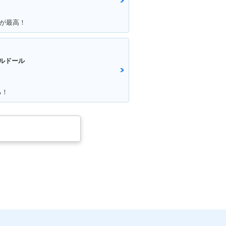
クが最高！
ルドール
る！