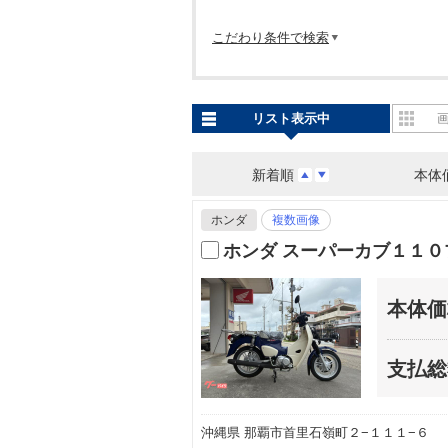
こだわり条件で検索
リスト表示中
新着順
本体
ホンダ
複数画像
ホンダ スーパーカブ１１
本体価
支払総
沖縄県 那覇市首里石嶺町２−１１１−６