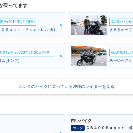
が乗ってます
会(2019年1月19日)
南の駅やえせ撮
４００Ｓｕｐｅｒ Ｆｏｕｒ(ホンダ)
まるきゅーさ
ームの走行会（2020年9月20日開催）
A&W名護店バ
ム(ホンダ)
あーやーさん
ホンダのバイクに乗っている沖縄のライダーを見る
白いバイク
ＣＢ４００Ｓｕｐｅｒ ボ
ホンダ