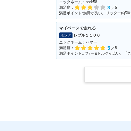
ニックネーム：pork58
3
満足度：
／5
満足ポイント:燃費が良い。リッター約50
マイペースで走れる
レブル１１００
ホンダ
ニックネーム：ハマー
5
満足度：
／5