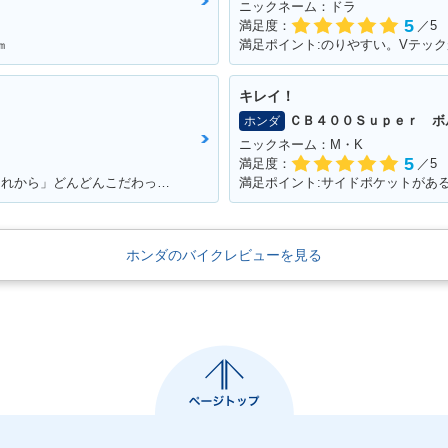
ニックネーム：ドラ
5
満足度：
／5
㎞
満足ポイント:のりやすい。Vテッ
キレイ！
ＣＢ４００Ｓｕｐｅｒ ボ
ホンダ
ニックネーム：M・K
5
満足度：
／5
満足ポイント:パワー&トルクが広い。「これから」どんどんこだわっていくのが楽しみ！
満足ポイント:サイドポケットがあ
ホンダのバイクレビューを見る