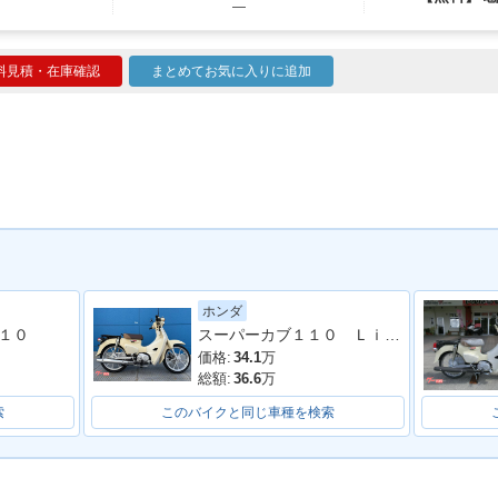
―
料見積・在庫確認
まとめてお気に入りに追加
ホンダ
スーパーカブ１１０ Ｌｉｔｅ
１０
価格:
34.1
万
総額:
36.6
万
索
このバイクと同じ車種を検索