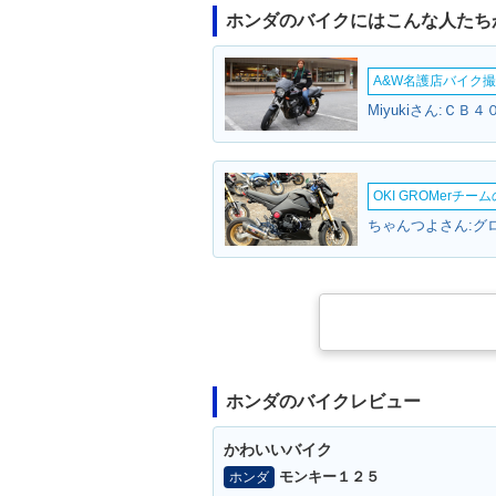
ホンダのバイクにはこんな人たち
A&W名護店バイク撮影
Miyukiさん:ＣＢ
OKI GROMerチ
ちゃんつよさん:グロ
ホンダのバイクレビュー
かわいいバイク
モンキー１２５
ホンダ