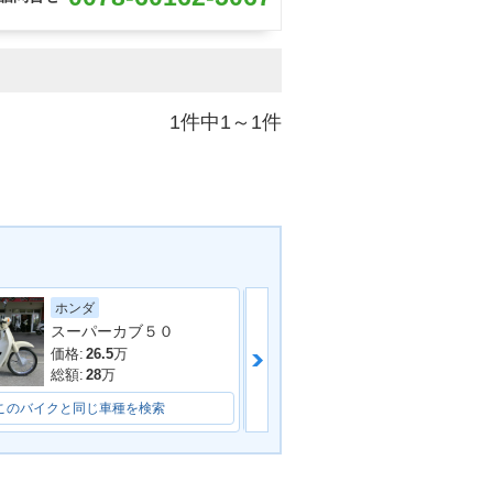
1件中1～1件
ホンダ
ホンダ
クロスカブ１１０
スーパーカブ５０
価格:
40.15
万
価格:
26.5
万
総額:
42.6
万
総額:
28
万
このバイクと同じ車種を検索
このバイクと同じ車種を検索