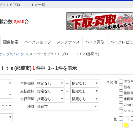
ブ１１０プロ Ｌｉｔｅ一覧
載台数
2,510
台
画像検索
バイクショップ
メンテナンス
バイク買取
バイクレビ
ホンダのバイク
＞
スーパーカブ１１０プロ Ｌｉｔｅ(那覇市)
ｉｔｅ(那覇市)
1
件中 1～1件を表示
中古
その他
本体価格
～
新着
支払総額
～
複数
走行距離
～
車両
Goo
地域
ショ
色