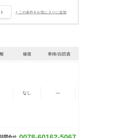
+ この条件をお気に入りに追加
離
修復
車検/自賠責
なし
―
0078-60162-5067
話問合せ