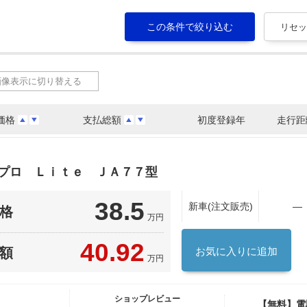
画像表示に切り替える
価格
支払総額
初度登録年
走行距
０プロ Ｌｉｔｅ ＪＡ７７型
38.5
新車(注文販売)
―
格
万円
40.92
額
お気に入りに追加
万円
ショップレビュー
【無料】電