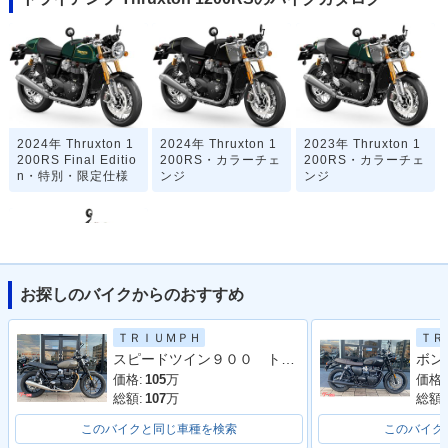
2024年 Thruxton 1
2024年 Thruxton 1
2023年 Thruxton 1
200RS Final Editio
200RS・カラーチェ
200RS・カラーチェ
n・特別・限定仕様
ンジ
ンジ
お探しのバイクからのおすすめ
2020年 Thruxton 1
ＴＲＩＵＭＰＨ
ＴＲ
200RS・新登場
スピードツイン９００ トライアンフ認定中古車 ワンオーナー エンジンガード ２ライディングモード
価格:
105
万
価格:
総額:
107
万
総額:
このバイクと同じ車種を検索
このバイク