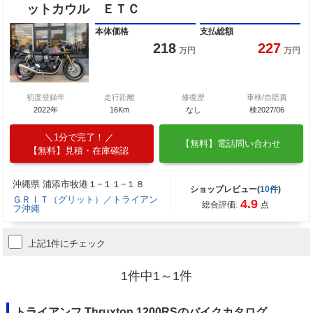
ットカウル ＥＴＣ
本体価格
支払総額
218
227
万円
万円
初度登録年
走行距離
修復歴
車検/自賠責
2022年
16Km
なし
検2027/06
1分で完了！
【無料】電話問い合わせ
【無料】見積・在庫確認
沖縄県 浦添市牧港１−１１−１８
ショップレビュー(
10件
)
ＧＲＩＴ（グリット）／トライアン
4.9
総合評価:
点
フ沖縄
上記1件にチェック
1件中1～1件
トライアンフ Thruxton 1200RSのバイクカタログ