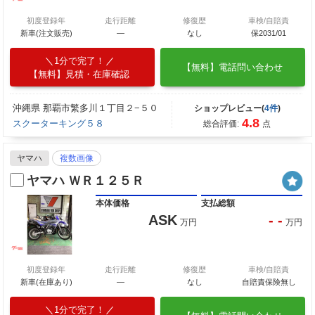
初度登録年
走行距離
修復歴
車検/自賠責
新車(注文販売)
―
なし
保2031/01
1分で完了！
【無料】電話問い合わせ
【無料】見積・在庫確認
沖縄県 那覇市繁多川１丁目２−５０
ショップレビュー(
4件
)
4.8
スクーターキング５８
総合評価:
点
ヤマハ
複数画像
ヤマハ ＷＲ１２５Ｒ
本体価格
支払総額
ASK
- -
万円
万円
初度登録年
走行距離
修復歴
車検/自賠責
新車(在庫あり)
―
なし
自賠責保険無し
1分で完了！