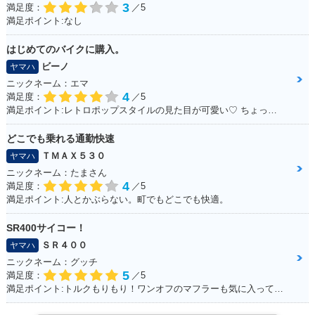
3
満足度：
／5
満足ポイント:なし
はじめてのバイクに購入。
ビーノ
ヤマハ
ニックネーム：エマ
4
満足度：
／5
満足ポイント:レトロポップスタイルの見た目が可愛い♡ ちょっとしたお買いものに行くときに便利！
どこでも乗れる通勤快速
ＴＭＡＸ５３０
ヤマハ
ニックネーム：たまさん
4
満足度：
／5
満足ポイント:人とかぶらない。町でもどこでも快適。
SR400サイコー！
ＳＲ４００
ヤマハ
ニックネーム：グッチ
5
満足度：
／5
満足ポイント:トルクもりもり！ワンオフのマフラーも気に入ってます！