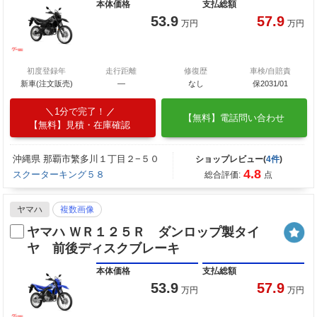
本体価格
支払総額
53.9
57.9
万円
万円
初度登録年
走行距離
修復歴
車検/自賠責
新車(注文販売)
―
なし
保2031/01
1分で完了！
【無料】電話問い合わせ
【無料】見積・在庫確認
沖縄県 那覇市繁多川１丁目２−５０
ショップレビュー(
4件
)
4.8
スクーターキング５８
総合評価:
点
ヤマハ
複数画像
ヤマハ ＷＲ１２５Ｒ ダンロップ製タイ
ヤ 前後ディスクブレーキ
本体価格
支払総額
53.9
57.9
万円
万円