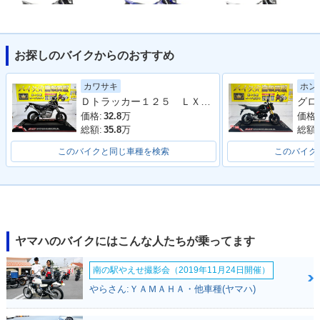
お探しのバイクからのおすすめ
2013年 WR125R・
2012年 WR125R・
2011年 WR125R・
カラーチェンジ
カラーチェンジ
カラーチェンジ
カワサキ
ホン
Ｄトラッカー１２５ ＬＸ１２５Ｄ型 ２０１０年モデル 社外ナックルガード 電圧計 サブコン アルミリム 社外ハンドル
価格:
32.8
万
価格:
総額:
35.8
万
総額:
このバイクと同じ車種を検索
このバイク
2010年 WR125R・
2009年 WR125R・
カラーチェンジ
新登場
ヤマハのバイクにはこんな人たちが乗ってます
南の駅やえせ撮影会（2019年11月24日開催）
やらさん:ＹＡＭＡＨＡ・他車種(ヤマハ)