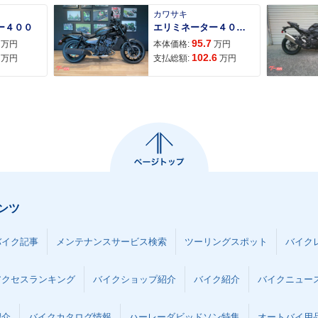
カワサキ
ー４００
エリミネーター４００ＳＥ
95.7
万円
本体価格:
万円
102.6
万円
支払総額:
万円
ンツ
バイク記事
メンテナンスサービス検索
ツーリングスポット
バイク
アクセスランキング
バイクショップ紹介
バイク紹介
バイクニュー
紹介
バイクカタログ情報
ハーレーダビッドソン特集
オートバイ用品な