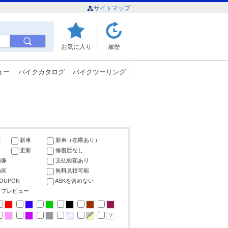
サイトマップ
お気に入り
履歴
ュー
バイクカタログ
バイクツーリング
車
新車
新車（在庫あり）
更新
修復歴なし
画像
支払総額あり
動画
無料見積可能
COUPON
ASKを含めない
ップレビュー