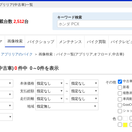
リリア(中古車)一覧
キーワード検索
載台数
2,512
台
画像検索
ア
バイクショップ
メンテナンス
バイク買取
バイクレビ
アプリリアのバイク
＞
画像検索：バイク一覧(アプリリア,オフロード,中古車)
中古車)
0
件中 0～0件を表示
中古
その他
本体価格
～
新着
支払総額
～
複数
走行距離
～
車両
Goo
地域
ショ
色