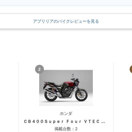
アプリリアのバイクレビューを見る
2
ホンダ
ＣＢ４００Ｓｕｐｅｒ Ｆｏｕｒ ＶＴＥＣ ＳＰＥＣ３
掲載台数：2