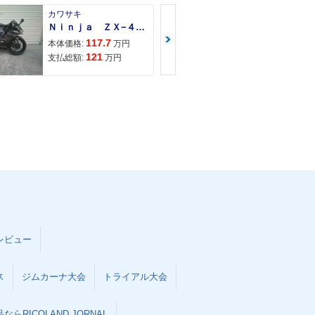
カワサキ
カワサキ
Ｎｉｎｊａ ＺＸ−４Ｒ ＳＥ
Ｚ９００ＲＳ
117.7
150
本体価格:
万円
本体価格:
121
157
支払総額:
万円
支払総額:
レビュー
ス
ジムカーナ大会
トライアル大会
らRICOLAND JORNAL