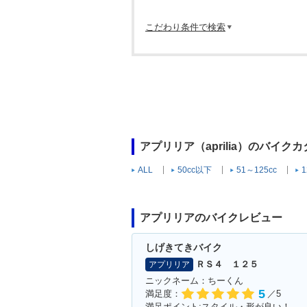
こだわり条件で検索
アプリリア（aprilia）のバイク
ALL
50cc以下
51～125cc
1
アプリリアのバイクレビュー
しげきてきバイク
ＲＳ４ １２５
アプリリア
ニックネーム：ちーくん
5
満足度：
／5
満足ポイント:スタイル・形が良い！