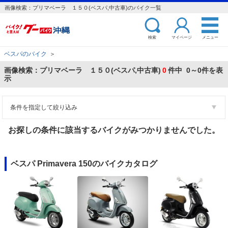
画像検索：プリマベーラ １５０(ベスパ,中古車)のバイク一覧
検索
マイページ
メニュー
ベスパのバイク
＞
画像検索：プリマベーラ １５０(ベスパ,中古車)
0
件中 0～0件を表
示
条件を指定して絞り込み
お探しの条件に該当するバイクがみつかりませんでした。
ベスパ Primavera 150のバイクカタログ