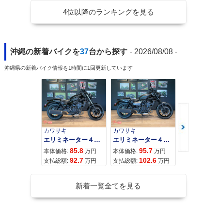
4位以降のランキングを見る
沖縄の新着バイクを
37
台から探す
- 2026/08/08 -
沖縄県の新着バイク情報を1時間に1回更新しています
カワサキ
カワサキ
カワサキ
エリミネーター４００
エリミネーター４００ＳＥ
85.8
95.7
11
本体価格:
万円
本体価格:
万円
本体価格:
92.7
102.6
12
支払総額:
万円
支払総額:
万円
支払総額:
新着一覧全てを見る