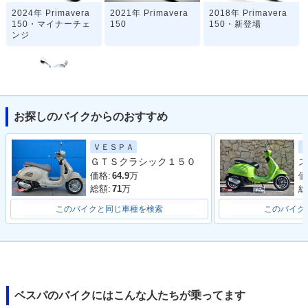
2024年 Primavera
2021年 Primavera
2018年 Primavera
150・マイナーチェ
150
150・新登場
ンジ
お探しのバイクからのおすすめ
2017年 Primavera
ＶＥＳＰＡ
150 Arcobaleno・
ＧＴＳクラシック１５０
ス
特別・限定仕様
価格:
64.9
万
価
総額:
71
万
総
このバイクと同じ車種を検索
このバイク
ベスパのバイクにはこんな人たちが乗ってます