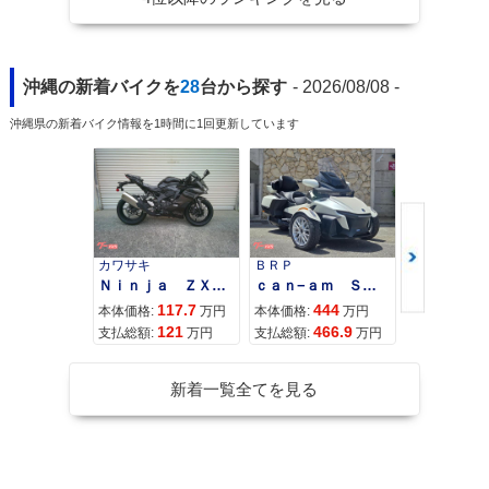
沖縄の新着バイクを
28
台から探す
- 2026/08/08 -
沖縄県の新着バイク情報を1時間に1回更新しています
カワサキ
ＢＲＰ
スズキ
Ｎｉｎｊａ ＺＸ−４Ｒ ＳＥ
ｃａｎ−ａｍ ＳＰＹＤＥＲ ＲＴ ＬＩＭＩＴＥＤ
117.7
444
68
本体価格:
万円
本体価格:
万円
本体価格:
121
466.9
72
支払総額:
万円
支払総額:
万円
支払総額:
新着一覧全てを見る