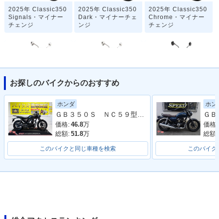
2025年 Classic350
2025年 Classic350
2025年 Classic350
Signals・マイナー
Dark・マイナーチェ
Chrome・マイナー
チェンジ
ンジ
チェンジ
お探しのバイクからのおすすめ
2025年 Classic 35
2025年 Classic 35
2022年 Classic350
ホンダ
ホン
0 Heritage Premiu
0 Heritage・マイナ
Signals・新登場
ＧＢ３５０Ｓ ＮＣ５９型 ２０２１年モデル リアキャリア グリップヒーター タコメーター
m・マイナーチェン
ーチェンジ
ジ
価格:
46.8
万
価格:
総額:
51.8
万
総額:
このバイクと同じ車種を検索
このバイク
2022年 Classic350
2022年 Classic350
2022年 Classic350
Halcyon・新登場
Dark・新登場
Chrome・新登場