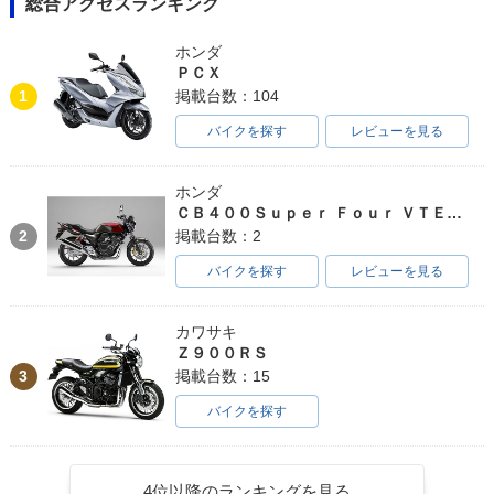
総合アクセスランキング
ホンダ
ＰＣＸ
1
掲載台数：104
バイクを探す
レビューを見る
2022年 Classic350
2014年 Classic 35
2013年 Classic 35
Redditch・新登場
0・その他
0・カラーチェンジ
ホンダ
ＣＢ４００Ｓｕｐｅｒ Ｆｏｕｒ ＶＴＥＣ ＳＰＥＣ３
2
掲載台数：2
バイクを探す
レビューを見る
2012年 Classic 35
2010年 Classic 35
カワサキ
0・特別・限定仕様
0・新登場
Ｚ９００ＲＳ
3
掲載台数：15
バイクを探す
4位以降のランキングを見る