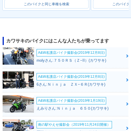
このバイクと同じ車種を検索
このバイク
カワサキのバイクにはこんな人たちが乗ってます
A&W名護店バイク撮影会(2019年12月8日)
molyさん:７５０ＲＳ（Ｚ−II）(カワサキ)
A&W名護店バイク撮影会(2019年12月8日)
6さん:Ｎｉｎｊａ ＺＸ−６Ｒ(カワサキ)
A&W名護店バイク撮影会(2019年1月19日)
えみりさん:Ｎｉｎｊａ ６５０(カワサキ)
南の駅やえせ撮影会（2019年11月24日開催）