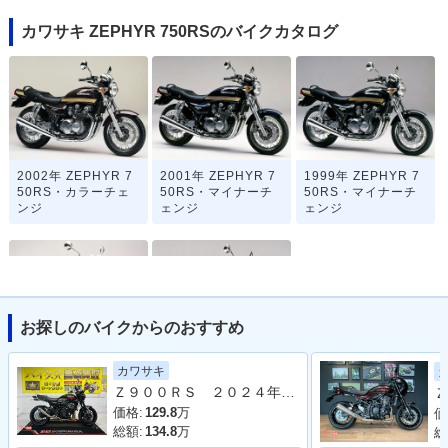
カワサキ ZEPHYR 750RSのバイクカタログ
2002年 ZEPHYR 7
2001年 ZEPHYR 7
1999年 ZEPHYR 7
50RS・カラーチェ
50RS・マイナーチ
50RS・マイナーチ
ンジ
ェンジ
ェンジ
お探しのバイクからのおすすめ
1998年 ZEPHYR 7
1996年 ZEPHYR 7
カワサキ
50RS・カラーチェ
50RS・新登場
Ｚ９００ＲＳ ２０２４年モデル 社外フルエキマフラー フェンダーレス ラジエーターカバー タンデムバー シート カスタム多数
Ｚ
ンジ
価格:
129.8
万
価
総額:
134.8
万
総