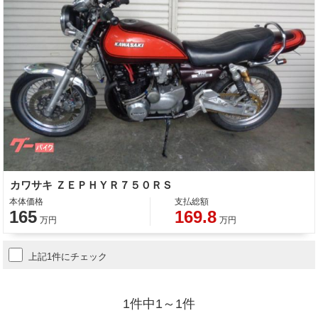
カワサキ ＺＥＰＨＹＲ７５０ＲＳ
本体価格
支払総額
165
169.8
万円
万円
上記1件にチェック
1件中1～1件