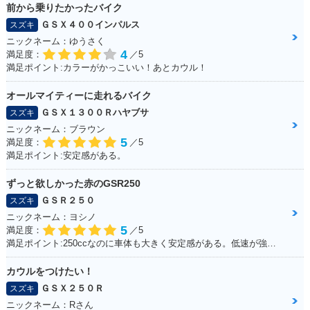
前から乗りたかったバイク
ＧＳＸ４００インパルス
スズキ
ニックネーム：ゆうさく
4
満足度：
／5
満足ポイント:カラーがかっこいい！あとカウル！
オールマイティーに走れるバイク
ＧＳＸ１３００Ｒハヤブサ
スズキ
ニックネーム：ブラウン
5
満足度：
／5
満足ポイント:安定感がある。
ずっと欲しかった赤のGSR250
ＧＳＲ２５０
スズキ
ニックネーム：ヨシノ
5
満足度：
／5
満足ポイント:250ccなのに車体も大きく安定感がある。低速が強いのエンスト知らず。
カウルをつけたい！
ＧＳＸ２５０Ｒ
スズキ
ニックネーム：Rさん