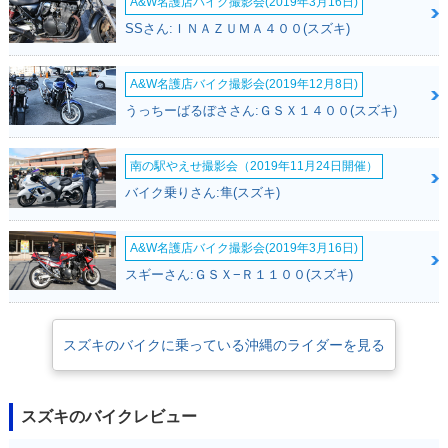
A&W名護店バイク撮影会(2019年3月16日)
SSさん:ＩＮＡＺＵＭＡ４００(スズキ)
2005年 ST250・カ
2004年 ST250 E-Ty
2004年 ST250 E-Ty
A&W名護店バイク撮影会(2019年12月8日)
ラーチェンジ
pe Sカスタマイズ・
pe Cカスタマイズ・
特別・限定仕様
特別・限定仕様
うっちーばるぼささん:ＧＳＸ１４００(スズキ)
南の駅やえせ撮影会（2019年11月24日開催）
バイク乗りさん:隼(スズキ)
A&W名護店バイク撮影会(2019年3月16日)
2004年 ST250 E-Ty
2004年 ST250・新
pe・追加
登場
スギーさん:ＧＳＸ−Ｒ１１００(スズキ)
スズキのバイクに乗っている沖縄のライダーを見る
スズキのバイクレビュー