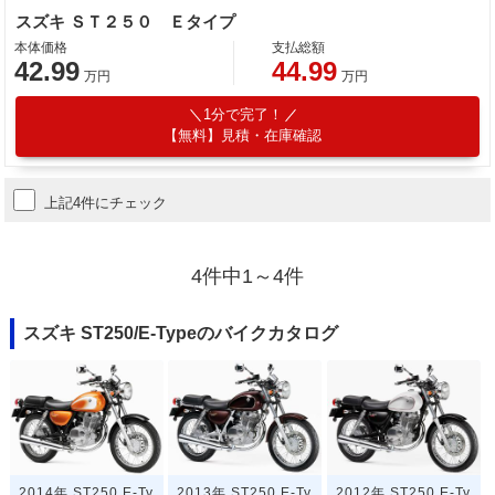
スズキ ＳＴ２５０ Ｅタイプ
本体価格
支払総額
42.99
44.99
万円
万円
1分で完了！
【無料】見積・在庫確認
上記4件にチェック
4件中1～4件
スズキ ST250/E-Typeのバイクカタログ
2014年 ST250 E-Ty
2013年 ST250 E-Ty
2012年 ST250 E-Ty