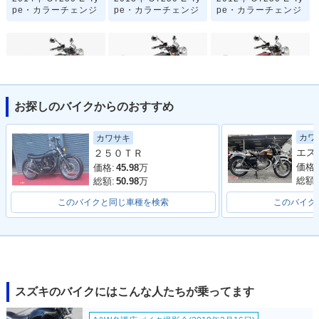
pe・カラーチェンジ
pe・カラーチェンジ
pe・カラーチェンジ
お探しのバイクからのおすすめ
2012年 ST250 E-Ty
2008年 ST250 E-Ty
2008年 ST250 E-Ty
pe・カラーチェンジ
pe・特別・限定仕様
pe・マイナーチェン
カワ
カワサキ
ジ
２５０ＴＲ
価格:
価格:
45.98
万
総額:
総額:
50.98
万
このバイクと同じ車種を検索
このバイク
2007年 ST250 E-Ty
2007年 ST250・カ
2005年 ST250 E-Ty
pe・カラーチェンジ
ラーチェンジ
pe・カラーチェンジ
スズキのバイクにはこんな人たちが乗ってます