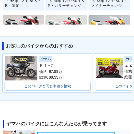
1995年 TZR250SP
1994年 TZR250R S
1993年 TZR250R・
R・追加
P・カラーチェンジ
マイナーチェンジ
お探しのバイクからのおすすめ
1993年 TZR250R
1993年 TZR250R S
1992年 TZR250R
S・マイナーチェン
P・マイナーチェン
S・追加
カワ
ヤマハ
ジ
ジ
Ｒ１−Ｚ
価格:
価格:
97.99
万
総額:
総額:
99.99
万
このバイクと同じ車種を検索
このバイク
1992年 TZR250R S
1992年 TZR250R・
1991年 TZR250R・
P・マイナーチェン
マイナーチェンジ
フルモデルチェンジ
ジ
ヤマハのバイクにはこんな人たちが乗ってます