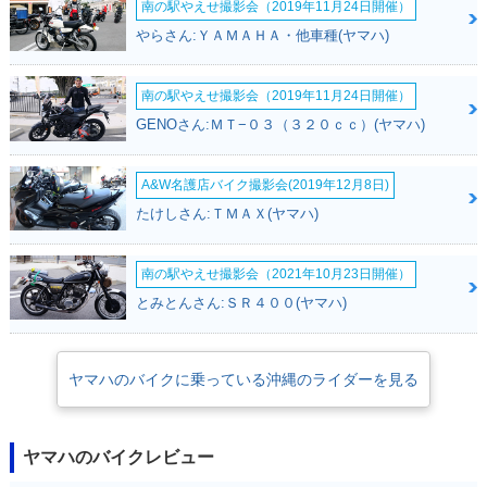
南の駅やえせ撮影会（2019年11月24日開催）
やらさん:ＹＡＭＡＨＡ・他車種(ヤマハ)
南の駅やえせ撮影会（2019年11月24日開催）
1991年 TZR250R S
1990年 TZR250S
1990年 TZR250・
P・追加
P・追加
マイナーチェンジ
GENOさん:ＭＴ−０３（３２０ｃｃ）(ヤマハ)
A&W名護店バイク撮影会(2019年12月8日)
たけしさん:ＴＭＡＸ(ヤマハ)
南の駅やえせ撮影会（2021年10月23日開催）
1989年 TZR250・
1989年 TZR250・
1988年 TZR250・
追加
フルモデルチェンジ
マイナーチェンジ
とみとんさん:ＳＲ４００(ヤマハ)
ヤマハのバイクに乗っている沖縄のライダーを見る
ヤマハのバイクレビュー
1986年 TZR250 マ
1985年 TZR250・
ールボロ特別仕様・
新登場