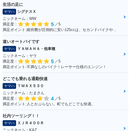
特別・限定仕様
生活の足に
シグナスＸ
ヤマハ
ニックネーム：WW
5
満足度：
／5
満足ポイント:維持費が圧倒的に安い125ccは、セカンドバイクや通勤用としてオススメ。125ccスクーターの中でも、シグナスXの走行性能は力強く、普段の街乗りでは、力不足を感じる事はあまりない。 メットインも半ヘル2つなら余裕で入るので、収納性も抜群。
速いオートバイです
ＹＡＭＡＨＡ・他車種
ヤマハ
ニックネーム：ヤラ
5
満足度：
／5
満足ポイント:不満なしのバイク！レーサー仕様のエンジン！
どこでも乗れる通勤快速
ＴＭＡＸ５３０
ヤマハ
ニックネーム：たまさん
4
満足度：
／5
満足ポイント:人とかぶらない。町でもどこでも快適。
社内ツーリング！！
ＸＪＲ４００Ｒ
ヤマハ
ニックネーム：KAZ