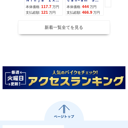
Ｎｉｎｊａ ＺＸ−４Ｒ ＳＥ
ｃａｎ−ａｍ ＳＰＹＤＥＲ ＲＴ ＬＩＭＩＴＥＤ
117.7
444
68
本体価格:
万円
本体価格:
万円
本体価格:
121
466.9
71
支払総額:
万円
支払総額:
万円
支払総額:
新着一覧全てを見る