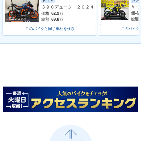
スズ
ＫＴＭ
３９０デューク ２０２４
価格:
価格:
62.9
万
総額:
総額:
69.8
万
このバイクと同じ車種を検索
このバイク