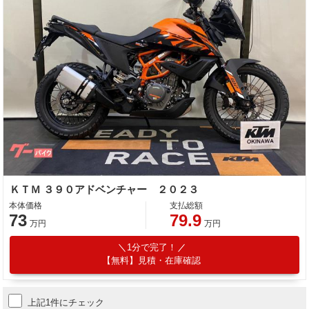
ＫＴＭ ３９０アドベンチャー ２０２３
本体価格
支払総額
73
79.9
万円
万円
1分で完了！
【無料】見積・在庫確認
上記1件にチェック