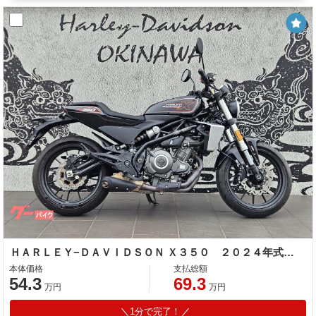
ＨＡＲＬＥＹ−ＤＡＶＩＤＳＯＮ Ｘ３５０ ２０２４年式 ＡＢＳ ＬＥＤライト ノーマル車両
本体価格
支払総額
54.3
69.3
万円
万円
1分で完了！