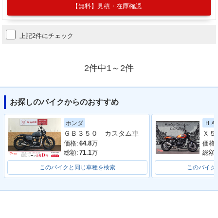
【無料】見積・在庫確認
上記2件にチェック
2件中1～2件
お探しのバイクからのおすすめ
ＨＡ
ホンダ
ＧＢ３５０ カスタム車
価格:
価格:
64.8
万
総額:
総額:
71.1
万
このバイクと同じ車種を検索
このバイク