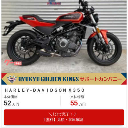
ＨＡＲＬＥＹ−ＤＡＶＩＤＳＯＮ Ｘ３５０
本体価格
支払総額
52
55
万円
万円
1分で完了！
【無料】見積・在庫確認