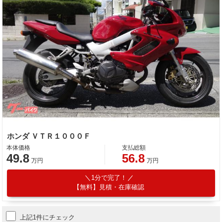
ホンダ ＶＴＲ１０００Ｆ
本体価格
支払総額
49.8
56.8
万円
万円
1分で完了！
【無料】見積・在庫確認
上記1件にチェック