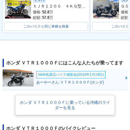
ヤマハ
スズ
m・新登場
ＸＪＲ１２００ ４ＫＧ型 １９９５年モデル 社外マフラー サスペンション オイルクラー フェンダーレス カーボンフェンダー
価格:
52.8
万
価格:
総額:
57.8
万
総額:
このバイクと同じ車種を検索
このバイク
ホンダ ＶＴＲ１０００Ｆにはこんな人たちが乗ってます
A&W名護店バイク撮影会(2019年1月19日)
あーやーさん:ＶＴＲ１０００Ｆ(ホンダ)
ホンダ ＶＴＲ１０００Ｆに乗っている沖縄のライ
ダーを見る
ホンダ ＶＴＲ１０００Ｆのバイクレビュー