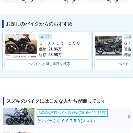
お探しのバイクからのおすすめ
2021年 GIXXER 25
2020年 GIXXER 25
2019年 GIXXER 25
スズ
スズキ
0・カラーチェンジ
0・新登場
0
ＧＩＸＸＥＲ １５０
価格:
価格:
21.86
万
総額:
総額:
28.98
万
このバイクと同じ車種を検索
このバイク
スズキのバイクにはこんな人たちが乗ってます
A&W名護店バイク撮影会(2019年12月8日)
ケンパーさん:ＧＳ７５０(スズキ)