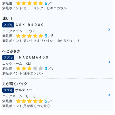
5
満足度：
／5
満足ポイント:カラーリング。ビキニカウル
速い！
ＧＳＸ−Ｒ１０００
スズキ
ニックネーム：トウマ
5
満足度：
／5
満足ポイント:速い！止まりやすい！曲がりやすい！
へどみさき
ＩＮＡＺＵＭＡ４００
スズキ
ニックネーム：KEI
3
満足度：
／5
満足ポイント:油冷エンジン
足が着くバイク
ボルティー
スズキ
ニックネーム：りーえー
5
満足度：
／5
満足ポイント:足が着くので安心