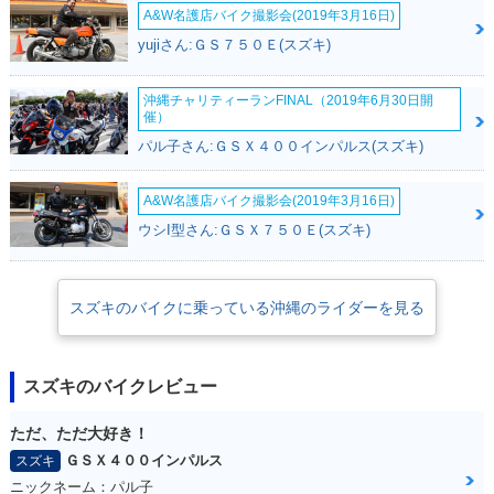
A&W名護店バイク撮影会(2019年3月16日)
yujiさん:ＧＳ７５０Ｅ(スズキ)
沖縄チャリティーランFINAL（2019年6月30日開
催）
パル子さん:ＧＳＸ４００インパルス(スズキ)
A&W名護店バイク撮影会(2019年3月16日)
ウシI型さん:ＧＳＸ７５０Ｅ(スズキ)
スズキのバイクに乗っている沖縄のライダーを見る
スズキのバイクレビュー
ただ、ただ大好き！
ＧＳＸ４００インパルス
スズキ
ニックネーム：パル子