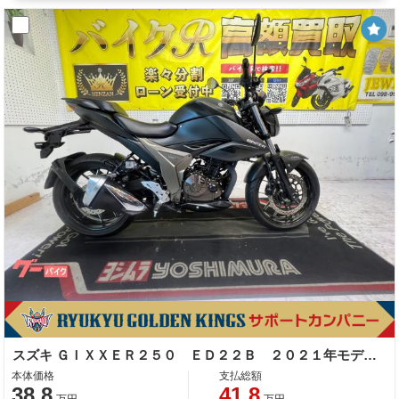
スズキ ＧＩＸＸＥＲ２５０ ＥＤ２２Ｂ ２０２１年モデル ＬＥＤライト ＵＳＢポート２個 デジタルメーター
本体価格
支払総額
38.8
41.8
万円
万円