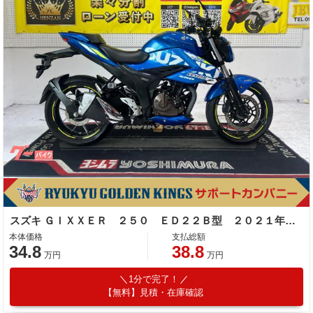
スズキ ＧＩＸＸＥＲ ２５０ ＥＤ２２Ｂ型 ２０２１年モデル ＡＢＳ ＥＴＣ サイドスタンド ＬＥＤヘッドライト ＬＥＤテールランプ
本体価格
支払総額
34.8
38.8
万円
万円
1分で完了！
【無料】見積・在庫確認