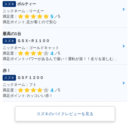
ボルティー
スズキ
ニックネーム：りーえー
5
満足度：
／5
満足ポイント:足が着くので安心
最高の1台
ＧＳＸ−Ｒ１１００
スズキ
ニックネーム：ゴールドキャット
4
満足度：
／5
満足ポイント:パワーがあるんで速い！運転が楽！！走りを楽しむにはもってこいの1台！足回りかえるとかなり乗りやすくなります
赤！
ＧＳＦ１２００
スズキ
ニックネーム：フト
4
満足度：
／5
満足ポイント:カッコいい赤！
スズキのバイクレビューを見る