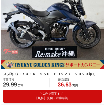
スズキ ＧＩＸＸＥＲ ２５０ ＥＤ２２Ｙ ２０２３年モデル バクステ レバー スクリーン
本体価格
支払総額
29.99
36.63
万円
万円
1分で完了！
【無料】見積・在庫確認