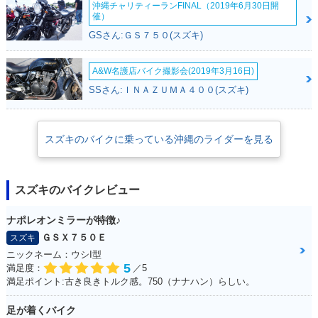
沖縄チャリティーランFINAL（2019年6月30日開
催）
GSさん:ＧＳ７５０(スズキ)
A&W名護店バイク撮影会(2019年3月16日)
SSさん:ＩＮＡＺＵＭＡ４００(スズキ)
スズキのバイクに乗っている沖縄のライダーを見る
スズキのバイクレビュー
ナポレオンミラーが特徴♪
ＧＳＸ７５０Ｅ
スズキ
ニックネーム：ウシI型
5
満足度：
／5
満足ポイント:古き良きトルク感。750（ナナハン）らしい。
足が着くバイク