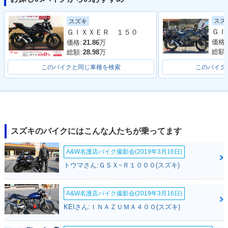
2021年 GIXXER 25
2020年 GIXXER 25
2019年 GIXXER 25
スズ
スズキ
0・カラーチェンジ
0・新登場
0
ＧＩＸＸＥＲ １５０
価格:
価格:
21.86
万
総額:
総額:
28.98
万
このバイクと同じ車種を検索
このバイク
スズキのバイクにはこんな人たちが乗ってます
A&W名護店バイク撮影会(2019年3月16日)
トウマさん:ＧＳＸ−Ｒ１０００(スズキ)
A&W名護店バイク撮影会(2019年3月16日)
KEIさん:ＩＮＡＺＵＭＡ４００(スズキ)