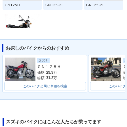
GN125H
GN125-3F
GN125-2F
お探しのバイクからのおすすめ
GN125
スズキ
ＧＮ１２５Ｈ
Ｇ
価格:
29.9
万
価
総額:
31.2
万
総
このバイクと同じ車種を検索
このバイク
スズキのバイクにはこんな人たちが乗ってます