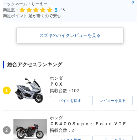
ニックネーム：りーえー
5
満足度：
／5
満足ポイント:足が着くので安心
スズキのバイクレビューを見る
総合アクセスランキング
ホンダ
ＰＣＸ
1
掲載台数：102
バイクを探す
レビューを見る
ホンダ
ＣＢ４００Ｓｕｐｅｒ Ｆｏｕｒ ＶＴＥＣ ＳＰＥＣ３
2
掲載台数：2