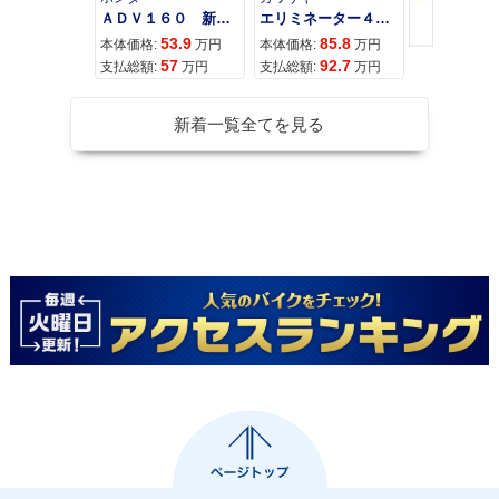
ＡＤＶ１６０ 新車 ２０２６年最新モデル パールスモーキーグレー スマートキー ２９Ｌメットイン ＵＳＢ Ｔｙｐｅ−Ｃ装備
エリミネーター４００
53.9
85.8
95
本体価格:
万円
本体価格:
万円
本体価格:
57
92.7
10
支払総額:
万円
支払総額:
万円
支払総額:
新着一覧全てを見る