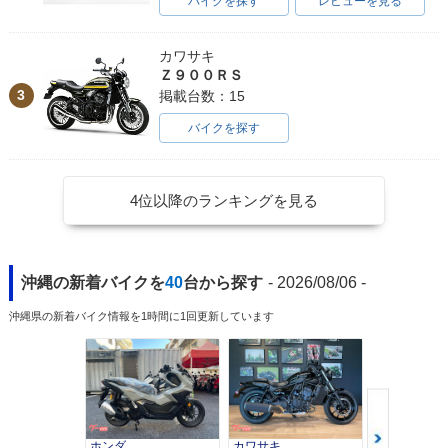
バイクを探す
レビューを見る
カワサキ
Ｚ９００ＲＳ
3
掲載台数：15
バイクを探す
4位以降のランキングを見る
沖縄の新着バイクを
40
台から探す
- 2026/08/06 -
沖縄県の新着バイク情報を1時間に1回更新しています
ホンダ
カワサキ
カワサキ