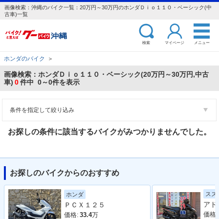
画像検索：沖縄のバイク一覧：20万円～30万円のホンダＤｉｏ１１０・ベーシック(中
古車)一覧
検索
マイページ
メニュー
ホンダのバイク
＞
画像検索：ホンダＤｉｏ１１０・ベーシック(20万円～30万円,中古
車)
0
件中 0～0件を表示
条件を指定して絞り込み
お探しの条件に該当するバイクがみつかりませんでした。
お探しのバイクからのおすすめ
スズ
ホンダ
ＰＣＸ１２５
価格:
価格:
33.4
万