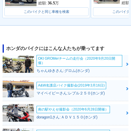
総額:
総額:
36.5
万
このバイクと同じ車種を検索
このバイク
ホンダのバイクにはこんな人たちが乗ってます
OKI GROMerチームの走行会（2020年9月20日開
催）
ちゃんゆきさん:グロム(ホンダ)
A&W名護店バイク撮影会(2019年3月16日)
マイベイビーさん:レブル２５０(ホンダ)
南の駅やえせ撮影会（2020年6月28日開催）
doragon1さん:ＡＤＶ１５０(ホンダ)