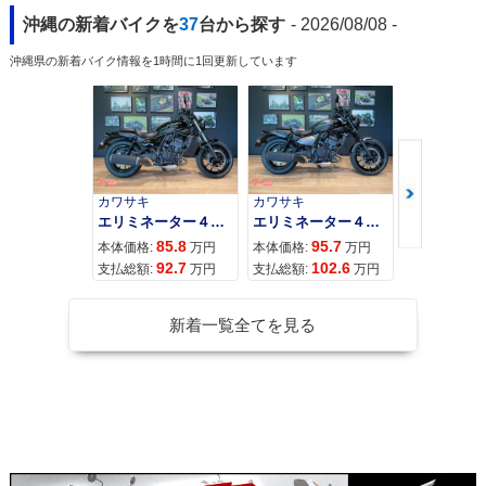
沖縄の新着バイクを
37
台から探す
- 2026/08/08 -
沖縄県の新着バイク情報を1時間に1回更新しています
カワサキ
カワサキ
カワサキ
エリミネーター４００
エリミネーター４００ＳＥ
85.8
95.7
11
本体価格:
万円
本体価格:
万円
本体価格:
92.7
102.6
12
支払総額:
万円
支払総額:
万円
支払総額:
新着一覧全てを見る