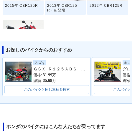
2015年 CBR125R
2013年 CBR125
2012年 CBR125R
R・新登場
お探しのバイクからのおすすめ
2004年 CBR125R
スズキ
ホン
ＧＳＸ−Ｒ１２５ＡＢＳ ＤＬ３３Ｂ ２０２１年モデル 社外マフラー ストロンガーレッド
価格:
31.99
万
価格:
総額:
35.68
万
総額:
このバイクと同じ車種を検索
このバイク
ホンダのバイクにはこんな人たちが乗ってます