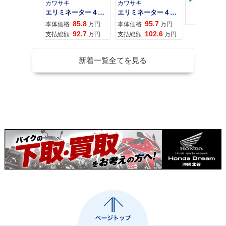
カワサキ
カワサキ
カワサキ
エリミネーター４００
エリミネーター４００ＳＥ
85.8
95.7
11
本体価格:
万円
本体価格:
万円
本体価格:
92.7
102.6
12
支払総額:
万円
支払総額:
万円
支払総額:
新着一覧全てを見る