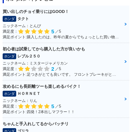
買い出しのチョイ乗りにはGOOD！
タクト
ホンダ
ニックネーム：とんび
5
満足度：
／5
満足ポイント:購入したのは、昨年の夏からでちょっとした買い物で出かけるときにとても重宝しております。 手荷物も予想以上に運べるし、入り組んだ道が多い沖縄では小回りが利くのでお勧めです。
初心者は試乗してから購入した方が良いかも
レブル２５０
ホンダ
ニックネーム：ミスタージャメリカン
2
満足度：
／5
満足ポイント:足つきがとても良いです。 フロントブレーキがとてもよく効くため安心感があります。 アメリカンタイプと言われるだけあって、巡航速度に乗ると安定性が比較的良いです。
攻めるにも長距離ツーも楽しめるバイク！
ＨＯＲＮＥＴ
ホンダ
ニックネーム：りん
5
満足度：
／5
満足ポイント:四発！2本出しマフラー！！
ちゃんと手入れしてるからバッチリ
ゴリラ
ホンダ