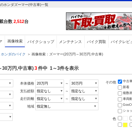
のホンダズーマー(中古車)一覧
載台数
2,512
台
画像検索
ア
バイクショップ
メンテナンス
バイク買取
バイクレビ
ホンダのバイク
＞
画像検索：ズーマー(20万円～30万円,中古車)
30万円,中古車)
3
件中 1～3件を表示
中古
その他
本体価格
～
新着
支払総額
～
複数
走行距離
～
車両
Goo
地域
ショ
色