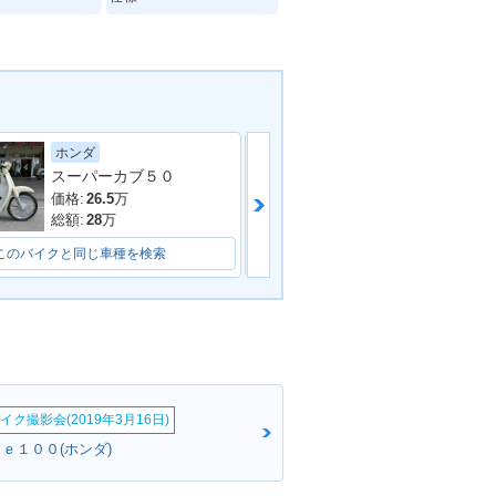
ホンダ
ホンダ
スーパーカブ５０
ZOOMER・カラ
2004年 ZOOMER Speci
ジ
al Color・特別・限定仕
価格:
15.8
万
価格:
26.5
万
様
総額:
18.8
万
総額:
28
万
このバイクと同じ車種を検索
このバイクと同じ車種を検索
ZOOMER・新登
イク撮影会(2019年3月16日)
ｅ１００(ホンダ)