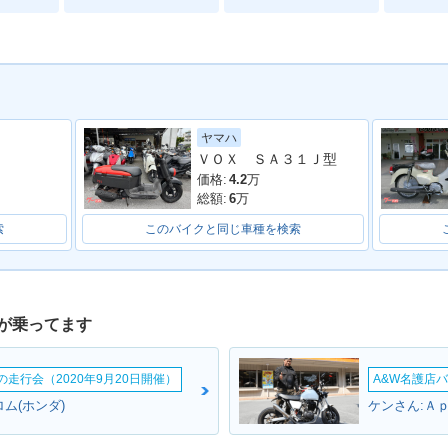
ヤマハ
ＶＯＸ ＳＡ３１Ｊ型
MER・マイ
2006年 ZOOMER Speci
2006年 ZOOMER DELU
2005年 
al Edition・特別・限定
XE・追加
ーチェン
価格:
4.2
万
仕様
総額:
6
万
索
このバイクと同じ車種を検索
が乗ってます
MER・追加
2003年 ZOOMER・カラ
2002年 ZOOMER Speci
2001年 
ーチェンジ
al・特別・限定仕様
場
ームの走行会（2020年9月20日開催）
A&W名護店バ
ム(ホンダ)
ケンさん:Ａｐ