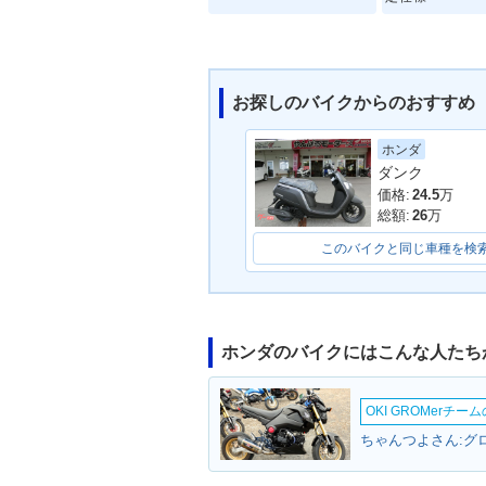
お探しのバイクからのおすすめ
ホンダ
ダンク
2007年 ZOOMER DELU
2007年 ZOO
XE・マイナーチェンジ
ナーチェンジ
価格:
24.5
万
総額:
26
万
このバイクと同じ車種を検
ホンダのバイクにはこんな人たち
2003年 ZOOMER・マイ
2003年 ZOO
ナーチェンジ
OKI GROMerチ
ちゃんつよさん:グロ