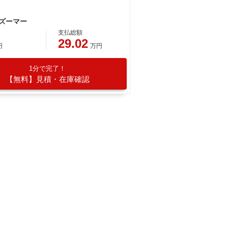
 ズーマー
支払総額
29.02
円
万円
1分で完了！
【無料】見積・在庫確認