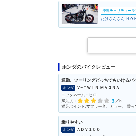
沖縄チャリティーランF
たけさんさん:ＨＯ
ホンダのバイクレビュー
通勤、ツーリングどっちでもいけるバ
Ｖ−ＴＷＩＮ ＭＡＧＮＡ
ホンダ
ニックネーム：ヒロ
3
満足度：
／5
乗りやすい
ＡＤＶ１５０
ホンダ