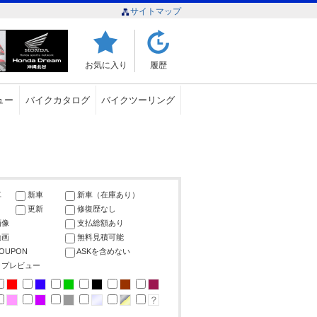
サイトマップ
お気に入り
履歴
ュー
バイクカタログ
バイクツーリング
車
新車
新車（在庫あり）
更新
修復歴なし
画像
支払総額あり
動画
無料見積可能
COUPON
ASKを含めない
ップレビュー