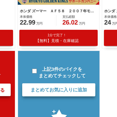
ホンダ ズーマー ＡＦ５８ ２００７年モデル シャスタホワイト
ホンダ
本体価格
支払総額
本体価格
22.99
26.02
24
万円
万円
万
1分で完了！
【無料】見積・在庫確認
上記3件のバイクを
まとめてチェックして
て
まとめてお気に入りに追加
る