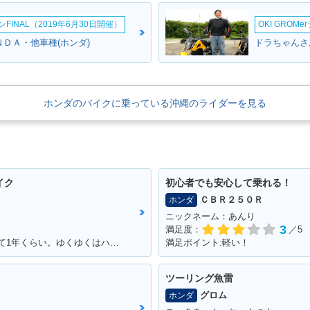
INAL（2019年6月30日開催）
OKI GROM
ＮＤＡ・他車種(ホンダ)
ドラちゃんさん
ホンダのバイクに乗っている沖縄のライダーを見る
イク
初心者でも安心して乗れる！
ＣＢＲ２５０Ｒ
ホンダ
ニックネーム：あんり
3
満足度：
／5
満足ポイント:マフラー音、カラー。 乗って1年くらい。ゆくゆくはハーレーに！通勤で使ってる。 ショック、ハンドル周りをカスタムしていきたい。
満足ポイント:軽い！
ツーリング魚雷
グロム
ホンダ