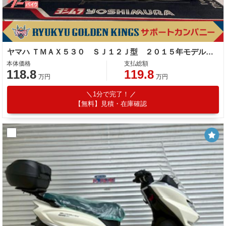
ヤマハ ＴＭＡＸ５３０ ＳＪ１２Ｊ型 ２０１５年モデル ＥＴＣ ブレンボ Ｒサスオーリンズ 駆動系マロッシ 社外ハンドル その他改造多数
本体価格
支払総額
118.8
119.8
万円
万円
1分で完了！
【無料】見積・在庫確認