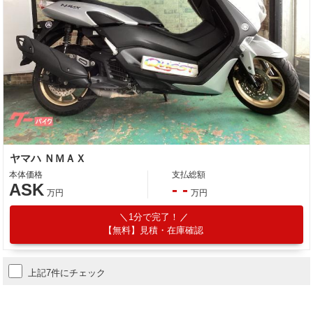
ヤマハ ＮＭＡＸ
本体価格
支払総額
ASK
- -
万円
万円
1分で完了！
【無料】見積・在庫確認
上記7件にチェック