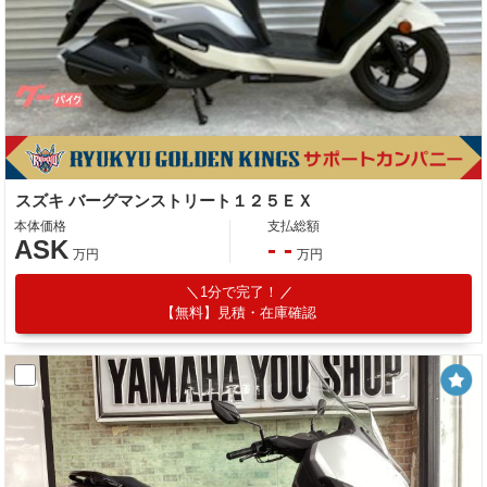
スズキ バーグマンストリート１２５ＥＸ
本体価格
支払総額
ASK
- -
万円
万円
1分で完了！
【無料】見積・在庫確認