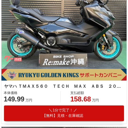
ヤマハ ＴＭＡＸ５６０ ＴＥＣＨ ＭＡＸ ＡＢＳ ２０２３年モデル テルミニョーニマフラー フェンダーレス バックレスト
本体価格
支払総額
149.99
158.68
万円
万円
1分で完了！
【無料】見積・在庫確認