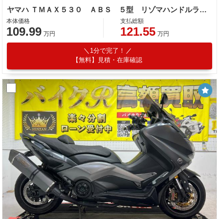
ヤマハ ＴＭＡＸ５３０ ＡＢＳ ５型 リゾマハンドルライザー アクラポヴィッチマフラー フェンダーレス ショートスクリーン
本体価格
支払総額
109.99
121.55
万円
万円
1分で完了！
【無料】見積・在庫確認