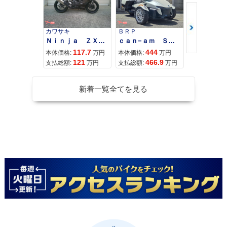
カワサキ
ＢＲＰ
スズキ
Ｎｉｎｊａ ＺＸ−４Ｒ ＳＥ
ｃａｎ−ａｍ ＳＰＹＤＥＲ ＲＴ ＬＩＭＩＴＥＤ
117.7
444
68
本体価格:
万円
本体価格:
万円
本体価格:
121
466.9
71
支払総額:
万円
支払総額:
万円
支払総額:
新着一覧全てを見る