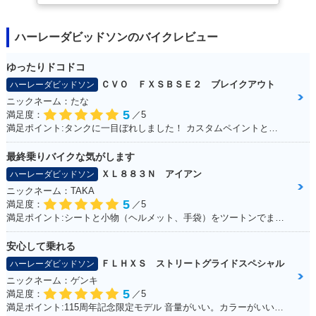
ハーレーダビッドソンのバイクレビュー
ゆったりドコドコ
ＣＶＯ ＦＸＳＢＳＥ２ ブレイクアウト
ハーレーダビッドソン
ニックネーム：たな
5
満足度：
／5
満足ポイント:タンクに一目ぼれしました！ カスタムペイントとシートもお気に入り！
最終乗りバイクな気がします
ＸＬ８８３Ｎ アイアン
ハーレーダビッドソン
ニックネーム：TAKA
5
満足度：
／5
満足ポイント:シートと小物（ヘルメット、手袋）をツートンでまとめているところ
安心して乗れる
ＦＬＨＸＳ ストリートグライドスペシャル
ハーレーダビッドソン
ニックネーム：ゲンキ
5
満足度：
／5
満足ポイント:115周年記念限定モデル 音量がいい。カラーがいい！カムを交換している。音が良くなった。 外観をいじってカスタムしていきたい。