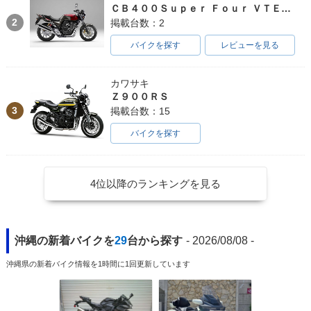
ＣＢ４００Ｓｕｐｅｒ Ｆｏｕｒ ＶＴＥＣ ＳＰＥＣ３
2
掲載台数：2
バイクを探す
レビューを見る
カワサキ
Ｚ９００ＲＳ
3
掲載台数：15
バイクを探す
4位以降のランキングを見る
沖縄の新着バイクを
29
台から探す
- 2026/08/08 -
沖縄県の新着バイク情報を1時間に1回更新しています