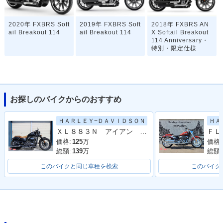
2020年 FXBRS Soft
2019年 FXBRS Soft
2018年 FXBRS AN
ail Breakout 114
ail Breakout 114
X Softail Breakout
114 Anniversary・
特別・限定仕様
お探しのバイクからのおすすめ
ＨＡＲＬＥＹ−ＤＡＶＩＤＳＯＮ
ＨＡ
2018年 FXBRS Soft
ＸＬ８８３Ｎ アイアン ２０１４Ｙ
ail Breakout 114・
新登場
価格:
125
万
価格:
総額:
139
万
総額:
このバイクと同じ車種を検索
このバイク