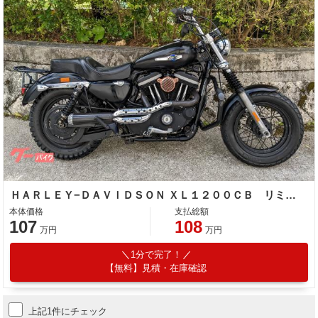
ＨＡＲＬＥＹ−ＤＡＶＩＤＳＯＮ ＸＬ１２００ＣＢ リミテッド
本体価格
支払総額
107
108
万円
万円
1分で完了！
【無料】見積・在庫確認
上記1件にチェック