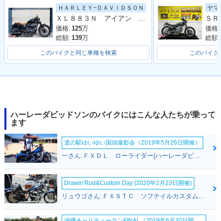
ＨＡＲＬＥＹ−ＤＡＶＩＤＳＯＮ
ヤマ
ＸＬ８８３Ｎ アイアン ２０１４Ｙ
価格:
125
万
価格:
総額:
139
万
総額:
このバイクと同じ車種を検索
このバイク
ハーレーダビッドソンのバイクにはこんな人たちが乗って
ます
道の駅ゆいゆい国頭撮影会（2019年5月26日開催）
一さん:ＦＸＤＬ ローライダー(ハーレーダビッドソン)
Drawin'Rod&Custom Day (2020年2月23日開催)
リュウゴさん:ＦＸＳＴＣ ソフテイルカスタム(ハーレーダビッドソン)
沖縄チャリティーランFINAL（2019年6月30日開