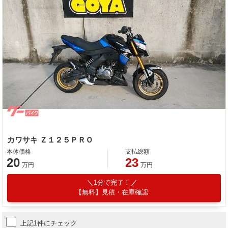
カワサキ Ｚ１２５ＰＲＯ
本体価格
支払総額
20
23
万円
万円
1分で完了！
【無料】見積・在庫確認
上記1件にチェック