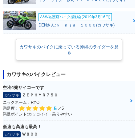
A&W名護店バイク撮影会(2019年3月16日)
DENさん:Ｎｉｎｊａ １０００(カワサキ)
カワサキのバイクに乗っている沖縄のライダーを見
る
カワサキのバイクレビュー
空冷4発サイコーです
ＺＥＰＨＹＲ７５０
カワサキ
ニックネーム：RYO
5
満足度：
／5
満足ポイント:カッコイイ・乗りやすい
低速も高速も最高！
Ｗ８００
カワサキ