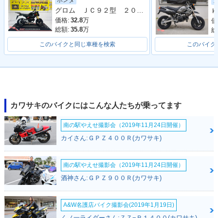
ホンダ
別・限定仕様
グロム ＪＣ９２型 ２０２３年モデル リアキャリア 社外ＢＯＸベース サイドスタンド
Ｋ
価格:
32.8
万
価
総額:
35.8
万
総
このバイクと同じ車種を検索
このバイク
2016年 Z125 PRO
2016年 Z125 PR
2016年 Z125
KRT Edition・特
O・新登場
別・限定仕様
カワサキのバイクにはこんな人たちが乗ってます
南の駅やえせ撮影会（2019年11月24日開催）
カイさん:ＧＰＺ４００Ｒ(カワサキ)
南の駅やえせ撮影会（2019年11月24日開催）
酒神さん:ＧＰＺ９００Ｒ(カワサキ)
A&W名護店バイク撮影会(2019年1月19日)
くノ一ライダーさん:ＺＺ−Ｒ１４００(カワサキ)