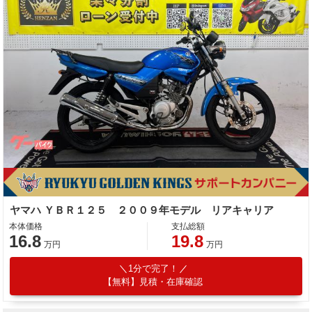
ヤマハ ＹＢＲ１２５ ２００９年モデル リアキャリア
本体価格
支払総額
16.8
19.8
万円
万円
1分で完了！
【無料】見積・在庫確認