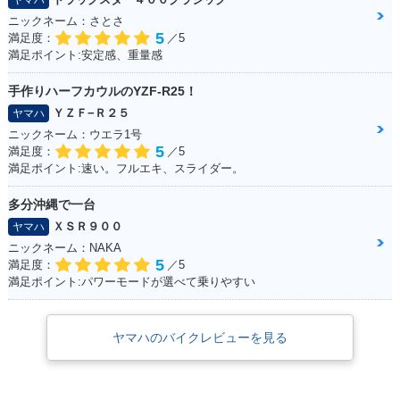
ヤマハ
ニックネーム：さとさ
5
満足度：
／5
満足ポイント:安定感、重量感
手作りハーフカウルのYZF-R25！
ＹＺＦ−Ｒ２５
ヤマハ
ニックネーム：ウエラ1号
5
満足度：
／5
満足ポイント:速い。フルエキ、スライダー。
多分沖縄で一台
ＸＳＲ９００
ヤマハ
ニックネーム：NAKA
5
満足度：
／5
満足ポイント:パワーモードが選べて乗りやすい
ヤマハのバイクレビューを見る