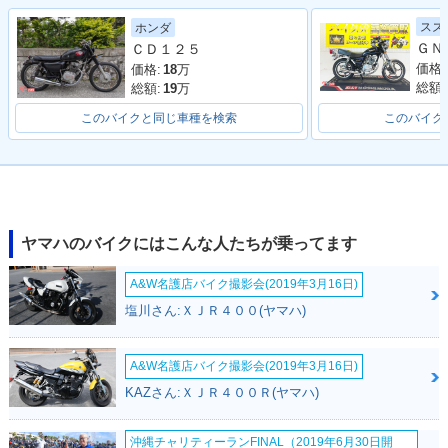
スズ
ホンダ
ＣＤ１２５
価格:
価格:
18
万
総額:
総額:
19
万
このバイクと同じ車種を検索
このバイク
ヤマハのバイクにはこんな人たちが乗ってます
A&W名護店バイク撮影会(2019年3月16日)
塩川さん:ＸＪＲ４００(ヤマハ)
A&W名護店バイク撮影会(2019年3月16日)
KAZさん:ＸＪＲ４００Ｒ(ヤマハ)
沖縄チャリティーランFINAL（2019年6月30日開