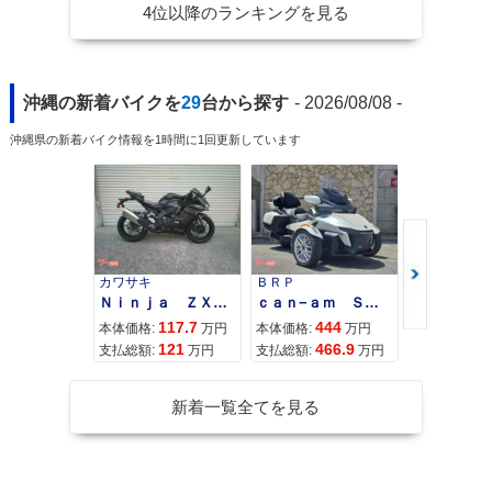
4位以降のランキングを見る
沖縄の新着バイクを
29
台から探す
- 2026/08/08 -
沖縄県の新着バイク情報を1時間に1回更新しています
カワサキ
ＢＲＰ
スズキ
Ｎｉｎｊａ ＺＸ−４Ｒ ＳＥ
ｃａｎ−ａｍ ＳＰＹＤＥＲ ＲＴ ＬＩＭＩＴＥＤ
117.7
444
68
本体価格:
万円
本体価格:
万円
本体価格:
121
466.9
71
支払総額:
万円
支払総額:
万円
支払総額:
新着一覧全てを見る