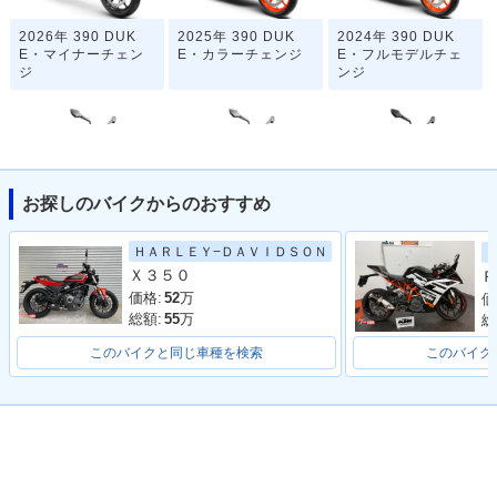
2026年 390 DUK
2025年 390 DUK
2024年 390 DUK
E・マイナーチェン
E・カラーチェンジ
E・フルモデルチェ
ジ
ンジ
お探しのバイクからのおすすめ
2022年 390 DUKE
2021年 390 DUKE
2018年 390 DUKE
ＨＡＲＬＥＹ−ＤＡＶＩＤＳＯＮ
Ｘ３５０
Ｒ
価格:
52
万
価
総額:
55
万
総
このバイクと同じ車種を検索
このバイク
2017年 390 DUK
2014年 390 DUK
E・フルモデルチェ
E・新登場
ンジ