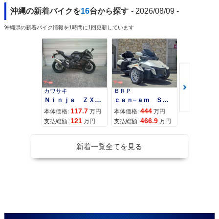
沖縄の新着バイクを
16
台から探す
- 2026/08/09 -
沖縄県の新着バイク情報を1時間に1回更新しています
カワサキ
ＢＲＰ
スズキ
Ｎｉｎｊａ ＺＸ−４Ｒ ＳＥ
ｃａｎ−ａｍ ＳＰＹＤＥＲ ＲＴ ＬＩＭＩＴＥＤ
117.7
444
68
本体価格:
万円
本体価格:
万円
本体価格:
121
466.9
71
支払総額:
万円
支払総額:
万円
支払総額:
新着一覧全てを見る