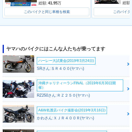
総額:
総額:
41.95
万
このバイクと同じ車種を検索
このバイク
ヤマハのバイクにはこんな人たちが乗ってます
ハーレー大試乗会(2019年3月24日)
SRさん:ＳＲ４００(ヤマハ)
沖縄チャリティーランFINAL（2019年6月30日開
催）
RZ250さん:ＲＺ２５０(ヤマハ)
A&W名護店バイク撮影会(2019年3月16日)
かわさん:ＸＪＲ４００Ｒ(ヤマハ)