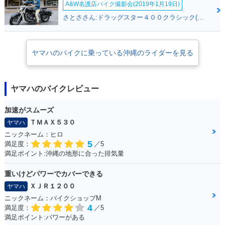
A&W名護店バイク撮影会(2019年1月19日)
さとささん:ドラッグスター４００クラシック(ヤマハ)
ヤマハのバイクに乗っている沖縄のライダーを見る
ヤマハのバイクレビュー
加速がスムーズ
ＴＭＡＸ５３０
ヤマハ
ニックネーム：ヒロ
5
満足度：
／5
満足ポイント:沖縄の地形に合った排気量
重いけどパワーでカバーできる
ＸＪＲ１２００
ヤマハ
ニックネーム：バイクショップM
4
満足度：
／5
満足ポイント:パワーがある