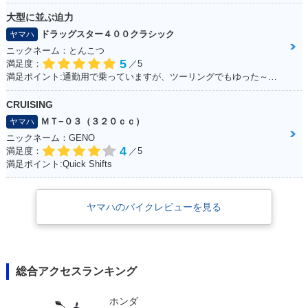
大型に並ぶ迫力
ドラッグスター４００クラシック
ヤマハ
ニックネーム：とんこつ
5
満足度：
／5
満足ポイント:通勤用で乗っていますが、ツーリングでもゆった～り走るのに最適です。 車体は230～240kgと重いですが、座ったときの足つきも良く、走り出すと非常に安定感があり快適。 カスタムパーツも豊富で、バイクをいじりたい方は楽しめると思います。 収納は付いていないので、サイドバッグ等を取り付けて乗ると良いです。 クラシックタイプはシャフトドライブになっていて、メンテナンスが苦手な方にもオススメ。 大型に負けないフォルムなので「ハーレーに乗りたいけど中免しか持ってない。。」と言う方は是非！
CRUISING
ＭＴ−０３（３２０ｃｃ）
ヤマハ
ニックネーム：GENO
4
満足度：
／5
満足ポイント:Quick Shifts
ヤマハのバイクレビューを見る
総合アクセスランキング
ホンダ