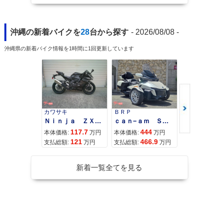
沖縄の新着バイクを
28
台から探す
- 2026/08/08 -
沖縄県の新着バイク情報を1時間に1回更新しています
カワサキ
ＢＲＰ
スズキ
Ｎｉｎｊａ ＺＸ−４Ｒ ＳＥ
ｃａｎ−ａｍ ＳＰＹＤＥＲ ＲＴ ＬＩＭＩＴＥＤ
117.7
444
68
本体価格:
万円
本体価格:
万円
本体価格:
121
466.9
72
支払総額:
万円
支払総額:
万円
支払総額:
新着一覧全てを見る