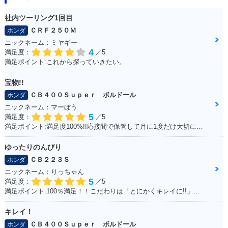
社内ツーリング1回目
1999年 Giorno DEL
2012年 Giorno・カ
2011年 Giorno・新
ＣＲＦ２５０Ｍ
ホンダ
UXE・特別・限定仕
ラーチェンジ
登場
様
ニックネーム：ミヤギー
4
満足度：
／5
満足ポイント:これから探っていきたい。
宝物!!
ＣＢ４００Ｓｕｐｅｒ ボルドール
ホンダ
ニックネーム：マーぼう
5
1997年 Giorno DEL
1997年 Giorno・カ
1997年 Giorno Spe
満足度：
／5
UXE・カラーチェン
ラーチェンジ
cial・特別・限定仕
満足ポイント:満足度100%!!応接間で保管して月に1度だけ大切に乗っています
ジ
様
ゆったりのんびり
ＣＢ２２３Ｓ
ホンダ
ニックネーム：りっちゃん
5
満足度：
／5
満足ポイント:100％満足！！こだわりは「とにかくキレイに!!」乗っていること
1997年 Giorno Spe
1996年 Giorno DEL
1996年 Giorno・カ
キレイ！
cial・特別・限定仕
UXE・追加
ラーチェンジ
ＣＢ４００Ｓｕｐｅｒ ボルドール
ホンダ
様