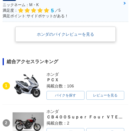
ニックネーム：M・K
5
満足度：
／5
満足ポイント:サイドポケットがある！
ホンダのバイクレビューを見る
1996年 Giorno Spe
1996年 Giorno DEL
1995年 Giorno・追
cial・追加
UXE・追加
加
総合アクセスランキング
ホンダ
ＰＣＸ
1
掲載台数：106
1995年 Giorno・追
1993年 Giorno・追
1993年 Giorno・追
バイクを探す
レビューを見る
加
加
加
ホンダ
ＣＢ４００Ｓｕｐｅｒ Ｆｏｕｒ ＶＴＥＣ ＳＰＥＣ３
2
掲載台数：2