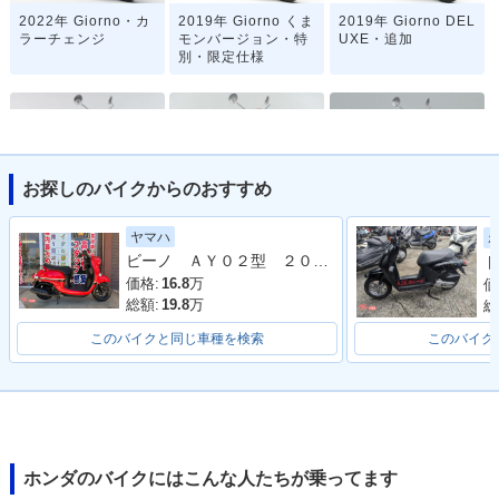
2022年 Giorno・カ
2019年 Giorno くま
2019年 Giorno DEL
ラーチェンジ
モンバージョン・特
UXE・追加
別・限定仕様
お探しのバイクからのおすすめ
2019年 Giorno・カ
2019年 Giorno Spe
2018年 Giorno くま
ヤマハ
ラーチェンジ
cial・特別・限定仕
モンバージョン・特
ビーノ ＡＹ０２型 ２０２４年モデル アイドリングストップ シガーソケット コンビニフック
ト
様
別・限定仕様
価格:
16.8
万
価
総額:
19.8
万
総
このバイクと同じ車種を検索
このバイク
2018年 Giorno・マ
2016年 Giorno くま
2015年 Giorno・フ
イナーチェンジ
モンバージョン・特
ルモデルチェンジ
別・限定仕様
ホンダのバイクにはこんな人たちが乗ってます