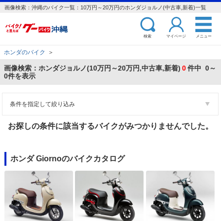
画像検索：沖縄のバイク一覧：10万円～20万円のホンダジョルノ(中古車,新着)一覧
検索
マイページ
メニュー
ホンダのバイク
＞
画像検索：ホンダジョルノ(10万円～20万円,中古車,新着)
0
件中 0～
0件を表示
条件を指定して絞り込み
お探しの条件に該当するバイクがみつかりませんでした。
ホンダ Giornoのバイクカタログ