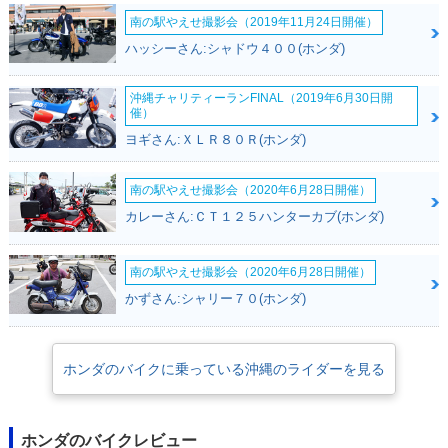
南の駅やえせ撮影会（2019年11月24日開催）
ハッシーさん:シャドウ４００(ホンダ)
沖縄チャリティーランFINAL（2019年6月30日開
催）
2014年 Giorno DEL
2014年 Giorno・カ
2014年 Giorno DEL
ヨギさん:ＸＬＲ８０Ｒ(ホンダ)
UXE・カラーチェン
ラーチェンジ
UXE・追加
ジ
南の駅やえせ撮影会（2020年6月28日開催）
カレーさん:ＣＴ１２５ハンターカブ(ホンダ)
南の駅やえせ撮影会（2020年6月28日開催）
かずさん:シャリー７０(ホンダ)
2014年 Giorno・カ
2013年 Giorno Spe
2012年 Giorno SP
ラーチェンジ
cial Edition・特
ORT・追加
別・限定仕様
ホンダのバイクに乗っている沖縄のライダーを見る
ホンダのバイクレビュー