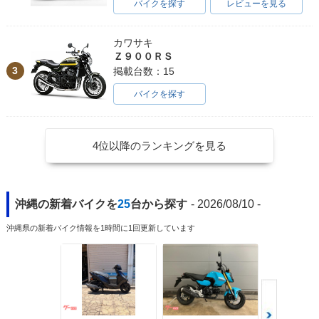
バイクを探す
レビューを見る
1992年 Giorno・新
登場
カワサキ
Ｚ９００ＲＳ
3
掲載台数：15
バイクを探す
4位以降のランキングを見る
沖縄の新着バイクを
25
台から探す
- 2026/08/10 -
沖縄県の新着バイク情報を1時間に1回更新しています