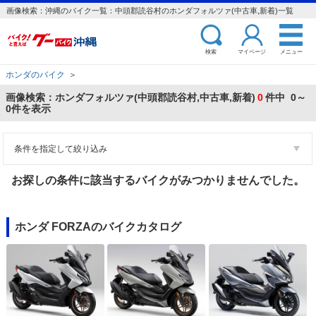
画像検索：沖縄のバイク一覧：中頭郡読谷村のホンダフォルツァ(中古車,新着)一覧
検索
マイページ
メニュー
ホンダのバイク
＞
画像検索：ホンダフォルツァ(中頭郡読谷村,中古車,新着)
0
件中 0～
0件を表示
条件を指定して絞り込み
お探しの条件に該当するバイクがみつかりませんでした。
ホンダ FORZAのバイクカタログ