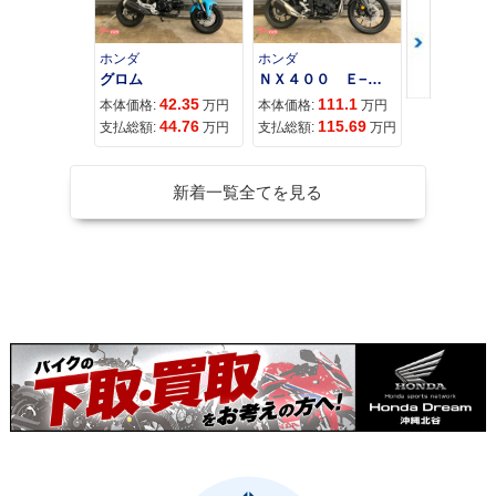
ホンダ
ホンダ
カワサキ
グロム
ＮＸ４００ Ｅ−Ｃｌｕｔｃｈ
42.35
111.1
11
本体価格:
万円
本体価格:
万円
本体価格:
44.76
115.69
12
支払総額:
万円
支払総額:
万円
支払総額:
新着一覧全てを見る