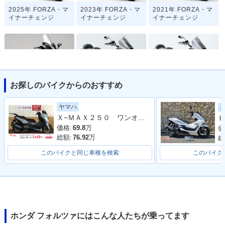
2025年 FORZA・マ
2023年 FORZA・マ
2021年 FORZA・マ
イナーチェンジ
イナーチェンジ
イナーチェンジ
お探しのバイクからのおすすめ
2018年 FORZA・新
2003年 FORZA Typ
2003年 FORZA Typ
登場
e X Special・特
e X・追加
ヤマハ
別・限定仕様
Ｘ−ＭＡＸ２５０ ワンオーナー
Ｐ
価格:
69.8
万
価
総額:
76.92
万
総
このバイクと同じ車種を検索
このバイク
2002年 FORZA Spe
2002年 FORZA・マ
2001年 FORZA・カ
cial・特別・限定仕
イナーチェンジ
ラーチェンジ
様
ホンダ フォルツァにはこんな人たちが乗ってます