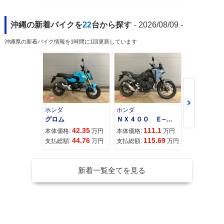
沖縄の新着バイクを
22
台から探す
- 2026/08/09 -
沖縄県の新着バイク情報を1時間に1回更新しています
ホンダ
ホンダ
カワサキ
グロム
ＮＸ４００ Ｅ−Ｃｌｕｔｃｈ
42.35
111.1
11
本体価格:
万円
本体価格:
万円
本体価格:
44.76
115.69
12
支払総額:
万円
支払総額:
万円
支払総額:
新着一覧全てを見る