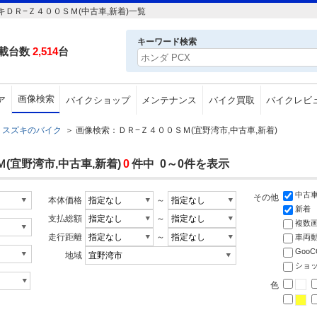
ＤＲ−Ｚ４００ＳＭ(中古車,新着)一覧
キーワード検索
載台数
2,514
台
画像検索
ア
バイクショップ
メンテナンス
バイク買取
バイクレビ
スズキのバイク
＞
画像検索：ＤＲ−Ｚ４００ＳＭ(宜野湾市,中古車,新着)
(宜野湾市,中古車,新着)
0
件中 0～0件を表示
中古
その他
本体価格
～
新着
支払総額
～
複数
走行距離
～
車両
Goo
地域
ショ
色