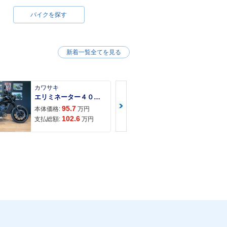
バイクを探す
新着一覧全てを見る
カワサキ
カワサキ
エリミネーター４００ＳＥ
Ｚ９００ＲＳ
95.7
150
本体価格:
万円
本体価格:
102.6
157
支払総額:
万円
支払総額: