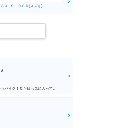
ＧＳＸ−Ｓ１０００(スズキ)
ＮＡ
満足ポイント:自慢のモナカ管が似合うバイク！見た目も気に入っています！