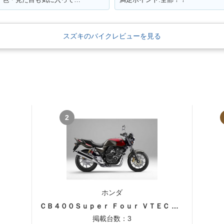
スズキのバイクレビューを見る
2
ホンダ
ＣＢ４００Ｓｕｐｅｒ Ｆｏｕｒ ＶＴＥＣ ＳＰＥＣ３
掲載台数：3