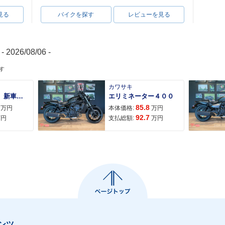
見る
バイクを探す
レビューを見る
- 2026/08/06 -
す
カワサキ
ＡＤＶ１６０ 新車 ２０２６年最新モデル パールスモーキーグレー スマートキー ２９Ｌメットイン ＵＳＢ Ｔｙｐｅ−Ｃ装備
エリミネーター４００
85.8
万円
本体価格:
万円
92.7
万円
支払総額:
万円
ンツ