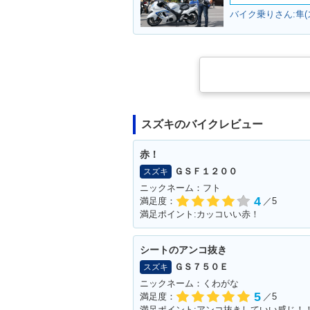
バイク乗りさん:隼(
スズキのバイクレビュー
赤！
ＧＳＦ１２００
スズキ
ニックネーム：フト
4
満足度：
／5
満足ポイント:カッコいい赤！
シートのアンコ抜き
ＧＳ７５０Ｅ
スズキ
ニックネーム：くわがな
5
満足度：
／5