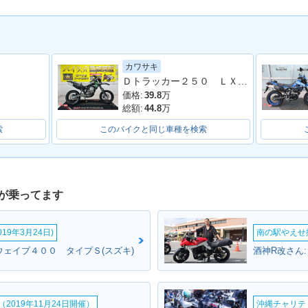
カワサキ
Ｄトラッカー２５０ ＬＸ２５０Ｅ型 ２００６年モデル 社外ヘッドライト
価格:
39.8
万
総額:
44.8
万
索
このバイクと同じ車種を検索
が乗ってます
19年3月24日)
南の駅やえせ撮
ウェイブ４００ タイプＳ(スズキ)
酒神R改さん
2019年11月24日開催）
沖縄チャリティ