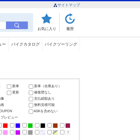
サイトマップ
お気に入り
履歴
ュー
バイクカタログ
バイクツーリング
車
新車
新車（在庫あり）
更新
修復歴なし
画像
支払総額あり
動画
無料見積可能
COUPON
ASKを含めない
ップレビュー