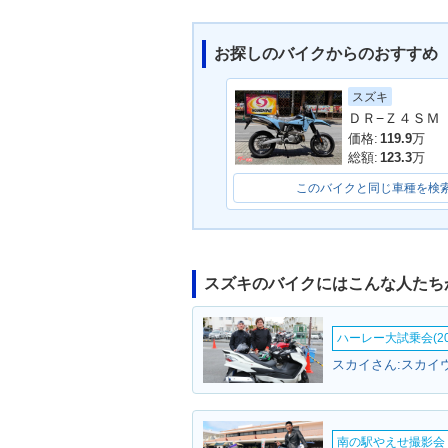
お探しのバイクからのおすすめ
スズキ
2005年 DR-Z400SM・
ＤＲ−Ｚ４ＳＭ
新登場
価格:
119.9
万
総額:
123.3
万
このバイクと同じ車種を検
スズキのバイクにはこんな人たち
ハーレー大試乗会(20
スカイさん:スカイ
南の駅やえせ撮影会（