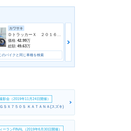
カワサキ
スズキ
ＤトラッカーＸ ２０１６年ファイナルエディション ＺＥＴＡナックルガード オフロード仕様
価格:
42.99
万
価格:
78
万
総額:
49.63
万
総額:
80
万
このバイクと同じ車種を検索
このバイクと同じ車種を検索
影会（2019年11月24日開催）
:ＧＳＸ７５０Ｓ ＫＡＴＡＮＡ(スズキ)
ーランFINAL（2019年6月30日開催）