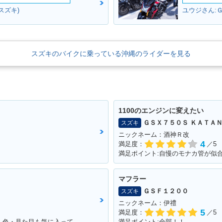
スズキ)
ユウジさん:
スズキのバイクに乗っている沖縄のライダーを見る
1100のエンジンに変えたい
ＧＳＸ７５０Ｓ ＫＡＴＡ
スズキ
ニックネーム：酒神Ｒ改
4
満足度：
／5
マフラー
ＧＳＦ１２００
スズキ
ニックネーム：伊禮
5
満足度：
／5
満足ポイント:アンコ抜きしていい感じ！！色・見た目も気に入っています！！！
満足ポイント:全部！！