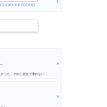
DDRESS V5
2007年 ADDRESS V5
ＡＺＵＭＡ４００(スズキ)
ナーチェンジ
0・特別・限定仕様
DDRESS V50
ー
満足ポイント:スタートダッシュが良かった。それに頑丈で壊れない。燃費はそこそこ。あと、足元もフラットで、リアにはボックスを付ければ、相当量を運べます。シート下は、フルフェイスがしっかりと格納できました。あとはフロントの内側収納もたっぷりサイズで、500のペットボトルも入ります。企画でやった、V100 ツーリングは今でも思い出になってます。そんな便利な一台です。
イル）