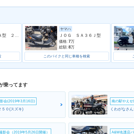
ヤマハ
ESS V5
2013年 ADDRESS V5
2012年 ADDRESS V5
2012年 A
レッツ ＣＡ４ＡＡ型 ２０２１年モデル リアキャリア コンビニフック
ＪＯＧ ＳＡ３６Ｊ型
ンジ
0・特別・限定仕様
0・マイナーチェンジ
0・特別
価格:
7
万
総額:
8
万
索
このバイクと同じ車種を検索
が乗ってます
ESS V5
2010年 ADDRESS V5
2010年 ADDRESS V50
2010年 A
仕様
0・特別・限定仕様
G・マイナーチェンジ
0・マイ
会(2019年3月16日)
南の駅やえせ撮
５０(スズキ)
くわがなさん
影会（2019年5月26日開催）
A&W名護店バ