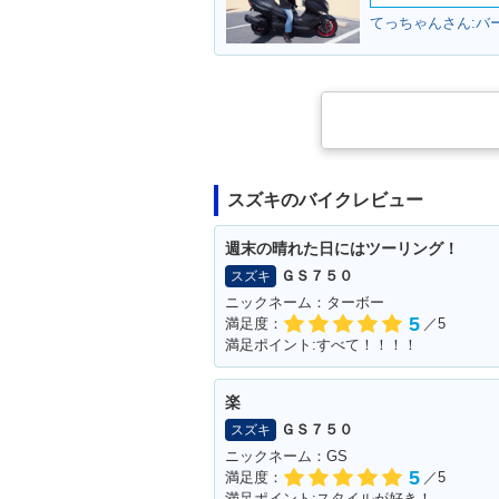
2009年 ADDRESS V5
2008年 ADDR
てっちゃんさん:バ
0・追加
0・追加
スズキのバイクレビュー
2006年 ADDRESS V50
2006年 ADDR
G・新登場
0・新登場
週末の晴れた日にはツーリング！
ＧＳ７５０
スズキ
ニックネーム：ターボー
5
満足度：
／5
満足ポイント:すべて！！！！
楽
ＧＳ７５０
スズキ
ニックネーム：GS
5
満足度：
／5
満足ポイント:スタイルが好き！