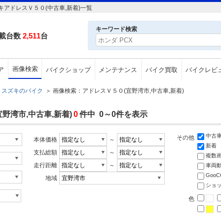
アドレスＶ５０(中古車,新着)一覧
キーワード検索
載台数
2,511
台
画像検索
ア
バイクショップ
メンテナンス
バイク買取
バイクレビ
スズキのバイク
＞
画像検索：アドレスＶ５０(宜野湾市,中古車,新着)
野湾市,中古車,新着)
0
件中 0～0件を表示
中古
その他
本体価格
～
新着
支払総額
～
複数
走行距離
～
車両
Goo
地域
ショ
色