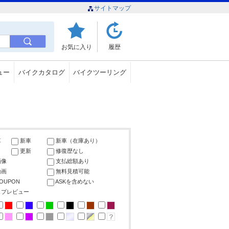
サイトマップ
お気に入り
履歴
ュー
バイクカタログ
バイクツーリング
車
新車
新車（在庫あり）
更新
修復歴なし
画像
支払総額あり
動画
無料見積可能
COUPON
ASKを含めない
ップレビュー