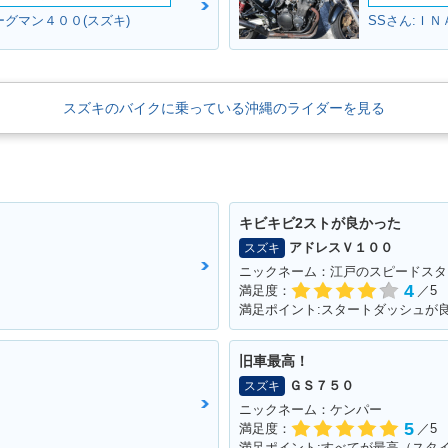
ESS V5
2008年 ADDRESS V50
2008年 ADDRESS V50
2008年 A
ーグマン４００(スズキ)
SSさん:ＩＮ
限定車・特別・限定仕様
G・追加
0・マイ
スズキのバイクに乗っている沖縄のライダーを見る
1997年 ADDRESS V50
1996年 ADDRESS V50
1995年 A
ESS V5
キビキビ2ストが良かった
アドレスＶ１００
スズキ
ニックネーム：江戸のスピードスタ
4
満足度：
／5
旧車最高！
ＧＳ７５０
スズキ
ニックネーム：ケンパー
5
満足度：
／5
満足ポイント:すべてが最高（スタ