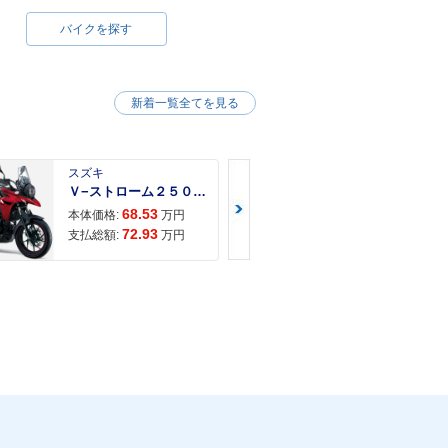
バイクを探す
新着一覧全てを見る
スズキ
スズキ
Ｖ−ストローム２５０ ２６年モデル 水冷２気筒エンジン ＬＥＤヘッドライト標準装備
68.53
68.
本体価格:
万円
本体価格:
72.93
71.
支払総額:
万円
支払総額: