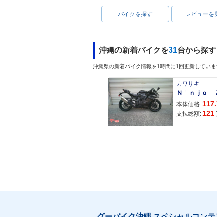
バイクを探す
レビューを
沖縄の新着バイクを
31
台から探す
沖縄県の新着バイク情報を1時間に1回更新していま
カワサキ
117.
本体価格:
121
支払総額:
グーバイク沖縄 スペシャルコンテ