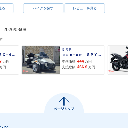
見る
バイクを探す
レビューを見る
- 2026/08/08 -
す
ＢＲＰ
Ｎｉｎｊａ ＺＸ−４Ｒ ＳＥ
ｃａｎ−ａｍ ＳＰＹＤＥＲ ＲＴ ＬＩＭＩＴＥＤ
7
444
万円
本体価格:
万円
466.9
万円
支払総額:
万円
ンツ