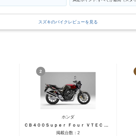
スズキのバイクレビューを見る
2
ホンダ
ＣＢ４００Ｓｕｐｅｒ Ｆｏｕｒ ＶＴＥＣ ＳＰＥＣ３
掲載台数：2