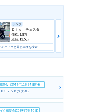
ホンダ
ホンダ
DDRESS V5
2011年 ADDRESS V50
Ｄｉｏ チェスタ
トゥデイ
・限定仕様
特別色・特別・限定仕様
価格:
9.5
万
価格:
4.5
万
総額:
11.5
万
総額:
5.5
万
このバイクと同じ車種を検索
このバイクと同じ車種を検索
DDRESS V5
2009年 ADDRESS V50
ナーチェンジ
G・カラーチェンジ
影会（2019年11月24日開催）
:ＧＳ７５０(スズキ)
イク撮影会(2019年3月16日)