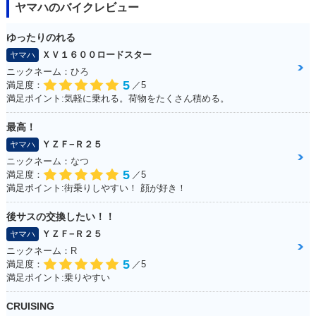
ヤマハのバイクレビュー
ゆったりのれる
ＸＶ１６００ロードスター
ヤマハ
ニックネーム：ひろ
5
満足度：
／5
満足ポイント:気軽に乗れる。荷物をたくさん積める。
最高！
ＹＺＦ−Ｒ２５
ヤマハ
ニックネーム：なつ
5
満足度：
／5
満足ポイント:街乗りしやすい！ 顔が好き！
後サスの交換したい！！
ＹＺＦ−Ｒ２５
ヤマハ
ニックネーム：R
5
満足度：
／5
満足ポイント:乗りやすい
CRUISING