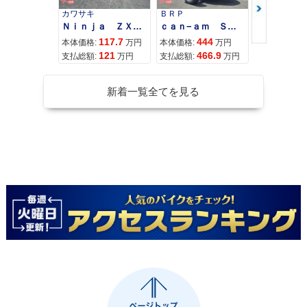
カワサキ
ＢＲＰ
スズキ
Ｎｉｎｊａ ＺＸ−４Ｒ ＳＥ
ｃａｎ−ａｍ ＳＰＹＤＥＲ ＲＴ ＬＩＭＩＴＥＤ
117.7
444
68
本体価格:
万円
本体価格:
万円
本体価格:
121
466.9
71
支払総額:
万円
支払総額:
万円
支払総額:
新着一覧全てを見る