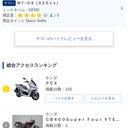
ＭＴ−０３（３２０ｃｃ）
ヤマハ
ニックネーム：GENO
4
満足度：
／5
満足ポイント:Quick Shifts
ヤマハのバイクレビューを見る
総合アクセスランキング
ホンダ
ＰＣＸ
1
掲載台数：105
バイクを探す
レビューを見る
ホンダ
ＣＢ４００Ｓｕｐｅｒ Ｆｏｕｒ ＶＴＥＣ ＳＰＥＣ３
2
掲載台数：2