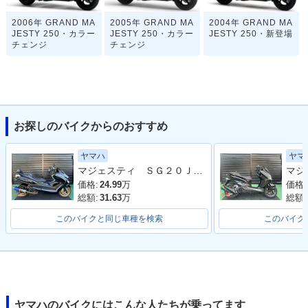
2006年 GRAND MA
2005年 GRAND MA
2004年 GRAND MA
JESTY 250・カラー
JESTY 250・カラー
JESTY 250・新登場
チェンジ
チェンジ
お探しのバイクからのおすすめ
ヤマハ
ヤマ
マジェスティ ＳＧ２０Ｊ ２００７年モデル ビームスマフラー バックレスト フェンダーレス ブレンボキャリパー Ｙ
価格:
24.99
万
価格:
総額:
31.63
万
総額:
このバイクと同じ車種を検索
このバイク
ヤマハのバイクにはこんな人たちが乗ってます