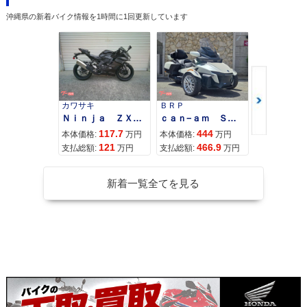
ecial Edition・特
マイナーチェンジ
ーチェンジ
沖縄県の新着バイク情報を1時間に1回更新しています
別・限定仕様
カワサキ
ＢＲＰ
スズキ
Ｎｉｎｊａ ＺＸ−４Ｒ ＳＥ
ｃａｎ−ａｍ ＳＰＹＤＥＲ ＲＴ ＬＩＭＩＴＥＤ
2007年 CB1300 SU
2007年 CB1300 SU
2006年 CB1300 SU
117.7
444
68
PER FOUR ABS・
PER FOUR・マイナ
PER FOUR ABS・
本体価格:
万円
本体価格:
万円
本体価格:
マイナーチェンジ
ーチェンジ
カラーチェンジ
121
466.9
72
支払総額:
万円
支払総額:
万円
支払総額:
新着一覧全てを見る
2006年 CB1300 SU
2005年 CB1300 SU
2005年 CB1300 SU
PER FOUR・カラー
PER FOUR ABS・
PER FOUR・マイナ
チェンジ
新登場
ーチェンジ