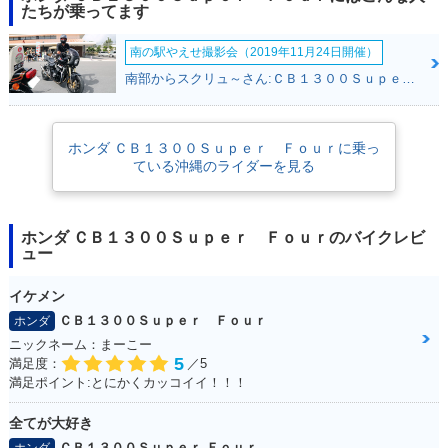
PER FOUR SP・マ
PER FOUR・マイナ
PER FOUR SP・カ
たちが乗ってます
イナーチェンジ
ーチェンジ
ラーチェンジ
南の駅やえせ撮影会（2019年11月24日開催）
南部からスクリュ～さん:ＣＢ１３００Ｓｕｐｅｒ Ｆｏｕｒ(ホンダ)
ホンダ ＣＢ１３００Ｓｕｐｅｒ Ｆｏｕｒに乗っ
ている沖縄のライダーを見る
2019年 CB1300 SU
2019年 CB1300 SU
2018年 CB1300 SU
PER FOUR SP・追
PER FOUR・カラー
PER FOUR・マイナ
加
チェンジ
ーチェンジ
ホンダ ＣＢ１３００Ｓｕｐｅｒ Ｆｏｕｒのバイクレビ
ュー
イケメン
ＣＢ１３００Ｓｕｐｅｒ Ｆｏｕｒ
ホンダ
ニックネーム：まーこー
2016年 CB1300 SU
2016年 CB1300 SU
2016年 CB1300 SU
5
満足度：
／5
PER FOUR E Pack
PER FOUR E Pack
PER FOUR・追加
満足ポイント:とにかくカッコイイ！！！
age Special Editio
age・追加
n
全てが大好き
ＣＢ１３００Ｓｕｐｅｒ Ｆｏｕｒ