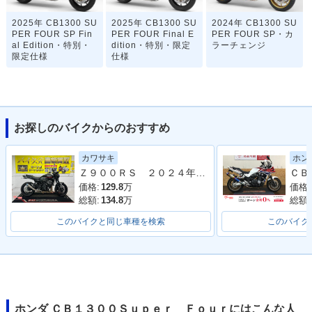
2025年 CB1300 SU
2025年 CB1300 SU
2024年 CB1300 SU
PER FOUR SP Fin
PER FOUR Final E
PER FOUR SP・カ
al Edition・特別・
dition・特別・限定
ラーチェンジ
限定仕様
仕様
お探しのバイクからのおすすめ
カワサキ
ホン
2023年 CB1300 SU
2023年 CB1300 SU
2023年 CB1300 SU
Ｚ９００ＲＳ ２０２４年モデル 社外フルエキマフラー フェンダーレス ラジエーターカバー タンデムバー シート カスタム多数
PER FOUR・カラー
PER FOUR SP 30t
PER FOUR SP・カ
チェンジ
h Anniversary・特
ラーチェンジ
価格:
129.8
万
価格:
別・限定仕様
総額:
134.8
万
総額:
このバイクと同じ車種を検索
このバイク
2021年 CB1300 SU
2021年 CB1300 SU
2020年 CB1300 SU
ホンダ ＣＢ１３００Ｓｕｐｅｒ Ｆｏｕｒにはこんな人