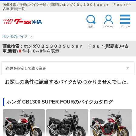
画像検索：沖縄のバイク一覧：那覇市のホンダＣＢ１３００Ｓｕｐｅｒ Ｆｏｕｒ(中
古車,新着)一覧
検索
マイページ
メニュー
ホンダのバイク
＞
画像検索：ホンダＣＢ１３００Ｓｕｐｅｒ Ｆｏｕｒ(那覇市,中古
車,新着)
0
件中 0～0件を表示
条件を指定して絞り込み
お探しの条件に該当するバイクがみつかりませんでした。
ホンダ CB1300 SUPER FOURのバイクカタログ