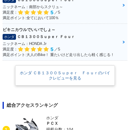
ホンダ
ニックネーム：南部からスクリュ～
5
満足度：
／5
満足ポイント:全てにおいて100％
ビキニカウルでいいでしょ～
2015年 CB1300 SU
2014年 CB1300 SU
2014年 CB1300 SU
PER FOUR E Pack
PER FOUR E Pack
PER FOUR・マイナ
ＣＢ１３００Ｓｕｐｅｒ Ｆｏｕｒ
ホンダ
age Special Editio
age・新登場
ーチェンジ
ニックネーム：HONDA Jr
n・特別・限定仕様
5
満足度：
／5
満足ポイント:大人のBike！ 重たいけど走り出したら軽く感じる！
ホンダ ＣＢ１３００Ｓｕｐｅｒ Ｆｏｕｒのバイ
クレビューを見る
2012年 CB1300 SU
2012年 CB1300 SU
2012年 CB1300 SU
PER FOUR ABS Sp
PER FOUR ABS・
PER FOUR・カラー
ecial Edition・特
カラーチェンジ
チェンジ
別・限定仕様
総合アクセスランキング
ホンダ
ＰＣＸ
1
掲載台数：104