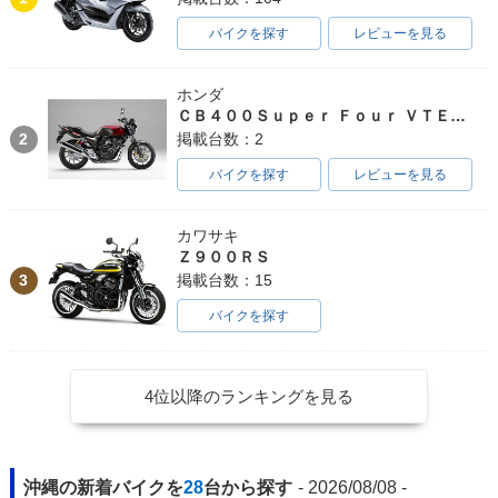
バイクを探す
レビューを見る
2010年 CB1300 SU
2010年 CB1300 SU
2009年 CB1300 SU
PER FOUR ABS・
PER FOUR・カラー
PER FOUR ABS・
ホンダ
カラーチェンジ
チェンジ
マイナーチェンジ
ＣＢ４００Ｓｕｐｅｒ Ｆｏｕｒ ＶＴＥＣ ＳＰＥＣ３
2
掲載台数：2
バイクを探す
レビューを見る
カワサキ
Ｚ９００ＲＳ
2009年 CB1300 SU
2008年 CB1300 SU
2008年 CB1300 SU
3
掲載台数：15
PER FOUR・マイナ
PER FOUR ABS・
PER FOUR・カラー
ーチェンジ
カラーチェンジ
チェンジ
バイクを探す
4位以降のランキングを見る
2008年 CB1300 SU
2008年 CB1300 SU
2008年 CB1300 SU
沖縄の新着バイクを
28
台から探す
- 2026/08/08 -
PER FOUR ABS Sp
PER FOUR ABS・
PER FOUR・マイナ