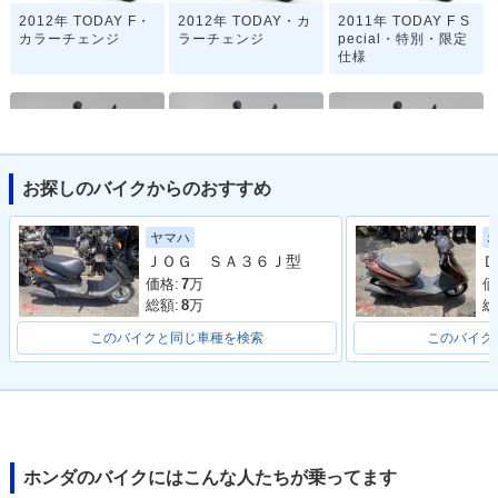
2012年 TODAY F・
2012年 TODAY・カ
2011年 TODAY F S
カラーチェンジ
ラーチェンジ
pecial・特別・限定
仕様
お探しのバイクからのおすすめ
2011年 TODAY F・
2011年 TODAY・マ
2010年 TODAY F・
ヤマハ
マイナーチェンジ
イナーチェンジ
カラーチェンジ
ＪＯＧ ＳＡ３６Ｊ型
Ｄ
価格:
7
万
価
総額:
8
万
総
このバイクと同じ車種を検索
このバイク
2010年 TODAY・カ
2009年 TODAY F・
2009年 TODAY・マ
ラーチェンジ
マイナーチェンジ
イナーチェンジ
ホンダのバイクにはこんな人たちが乗ってます