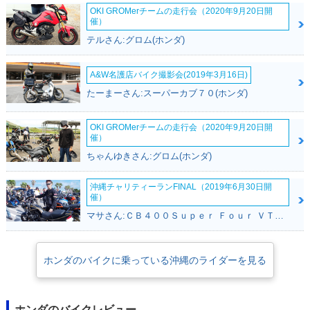
OKI GROMerチームの走行会（2020年9月20日開
催）
テルさん:グロム(ホンダ)
2009年 TODAY F S
2008年 TODAY F・
2008年 TODAY・カ
pecial・特別・限定
追加
ラーチェンジ
A&W名護店バイク撮影会(2019年3月16日)
仕様
たーまーさん:スーパーカブ７０(ホンダ)
OKI GROMerチームの走行会（2020年9月20日開
催）
ちゃんゆきさん:グロム(ホンダ)
沖縄チャリティーランFINAL（2019年6月30日開
2008年 TODAY Spe
2007年 TODAY・フ
2007年 TODAY Del
催）
cial・追加
ルモデルチェンジ
uxe・カラーチェン
ジ
マサさん:ＣＢ４００Ｓｕｐｅｒ Ｆｏｕｒ ＶＴＥＣ ＳＰＥＣ２(ホンダ)
ホンダのバイクに乗っている沖縄のライダーを見る
ホンダのバイクレビュー