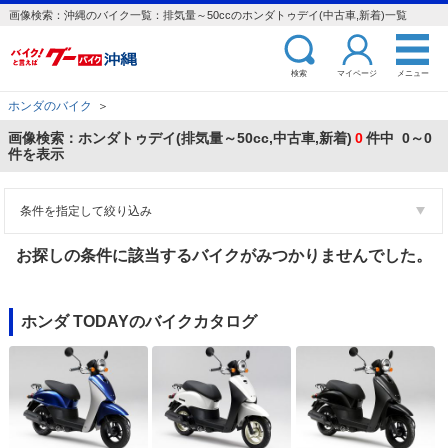
画像検索：沖縄のバイク一覧：排気量～50ccのホンダトゥデイ(中古車,新着)一覧
検索
マイページ
メニュー
ホンダのバイク
＞
画像検索：ホンダトゥデイ(排気量～50cc,中古車,新着)
0
件中 0～0
件を表示
条件を指定して絞り込み
お探しの条件に該当するバイクがみつかりませんでした。
ホンダ TODAYのバイクカタログ