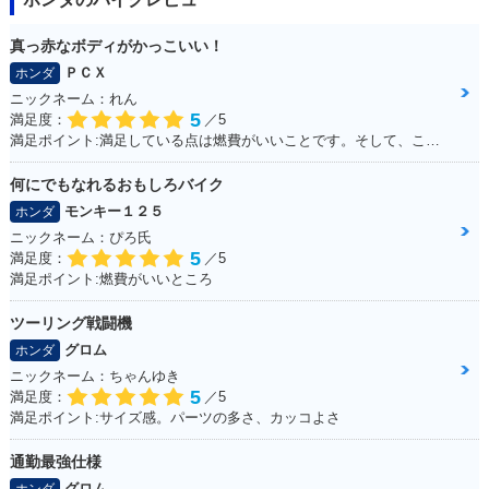
2006年 TODAY・カ
2006年 TODAY Del
2004年 TODAY Spe
ラーチェンジ
uxe・追加
cial Color・特別・
真っ赤なボディがかっこいい！
限定仕様
ＰＣＸ
ホンダ
ニックネーム：れん
5
満足度：
／5
満足ポイント:満足している点は燃費がいいことです。そして、この赤色がこだわりポイントです！
何にでもなれるおもしろバイク
モンキー１２５
ホンダ
2004年 TODAY・カ
2002年 TODAY・新
ラーチェンジ
登場
ニックネーム：ぴろ氏
5
満足度：
／5
満足ポイント:燃費がいいところ
ツーリング戦闘機
グロム
ホンダ
ニックネーム：ちゃんゆき
5
満足度：
／5
満足ポイント:サイズ感。パーツの多さ、カッコよさ
通勤最強仕様
グロム