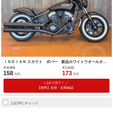
ＩＮＤＩＡＮ スカウト ボバー 新品ホワイトウオールタイヤ装着済み
本体価格
支払総額
158
173
万円
万円
1分で完了！
【無料】見積・在庫確認
上記1件にチェック