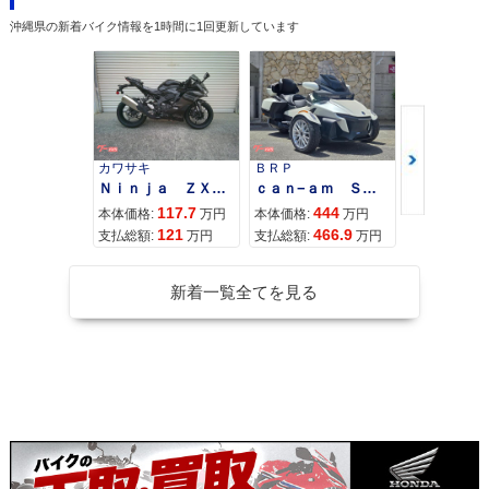
ecial Edition・特
マイナーチェンジ
ーチェンジ
沖縄県の新着バイク情報を1時間に1回更新しています
別・限定仕様
カワサキ
ＢＲＰ
スズキ
Ｎｉｎｊａ ＺＸ−４Ｒ ＳＥ
ｃａｎ−ａｍ ＳＰＹＤＥＲ ＲＴ ＬＩＭＩＴＥＤ
2007年 CB1300 SU
2007年 CB1300 SU
2006年 CB1300 SU
117.7
444
68
PER FOUR ABS・
PER FOUR・マイナ
PER FOUR ABS・
本体価格:
万円
本体価格:
万円
本体価格:
マイナーチェンジ
ーチェンジ
カラーチェンジ
121
466.9
72
支払総額:
万円
支払総額:
万円
支払総額:
新着一覧全てを見る
2006年 CB1300 SU
2005年 CB1300 SU
2005年 CB1300 SU
PER FOUR・カラー
PER FOUR ABS・
PER FOUR・マイナ
チェンジ
新登場
ーチェンジ