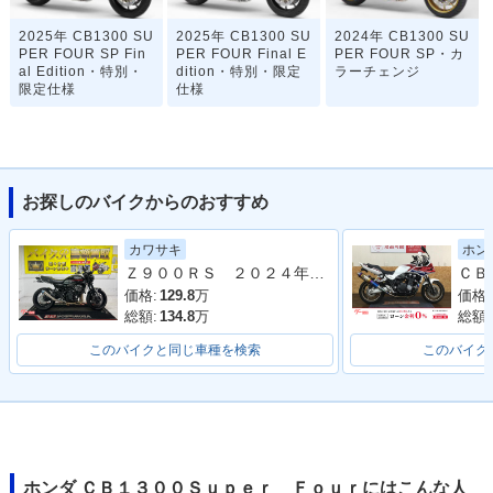
2025年 CB1300 SU
2025年 CB1300 SU
2024年 CB1300 SU
PER FOUR SP Fin
PER FOUR Final E
PER FOUR SP・カ
al Edition・特別・
dition・特別・限定
ラーチェンジ
限定仕様
仕様
お探しのバイクからのおすすめ
カワサキ
ホン
2023年 CB1300 SU
2023年 CB1300 SU
2023年 CB1300 SU
Ｚ９００ＲＳ ２０２４年モデル 社外フルエキマフラー フェンダーレス ラジエーターカバー タンデムバー シート カスタム多数
PER FOUR・カラー
PER FOUR SP 30t
PER FOUR SP・カ
チェンジ
h Anniversary・特
ラーチェンジ
価格:
129.8
万
価格:
別・限定仕様
総額:
134.8
万
総額:
このバイクと同じ車種を検索
このバイク
2021年 CB1300 SU
2021年 CB1300 SU
2020年 CB1300 SU
ホンダ ＣＢ１３００Ｓｕｐｅｒ Ｆｏｕｒにはこんな人