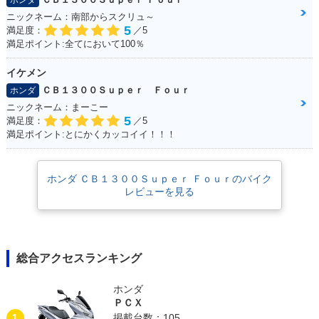
ホンダ
ニックネーム：南部からスクリュ～
5
満足度：
／5
満足ポイント:全てにおいて100％
イケメン
2015年 CB1300 SU
2014年 CB1300 SU
2014年 CB1300 SU
PER FOUR E Pack
PER FOUR E Pack
PER FOUR・マイナ
ＣＢ１３００Ｓｕｐｅｒ Ｆｏｕｒ
ホンダ
age Special Editio
age・新登場
ーチェンジ
ニックネーム：まーこー
n・特別・限定仕様
5
満足度：
／5
満足ポイント:とにかくカッコイイ！！！
ホンダ ＣＢ１３００Ｓｕｐｅｒ Ｆｏｕｒのバイク
レビューを見る
2012年 CB1300 SU
2012年 CB1300 SU
2012年 CB1300 SU
PER FOUR ABS Sp
PER FOUR ABS・
PER FOUR・カラー
ecial Edition・特
カラーチェンジ
チェンジ
別・限定仕様
総合アクセスランキング
ホンダ
ＰＣＸ
1
掲載台数：105