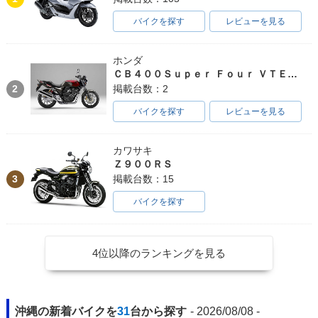
バイクを探す
レビューを見る
2010年 CB1300 SU
2010年 CB1300 SU
2009年 CB1300 SU
PER FOUR ABS・
PER FOUR・カラー
PER FOUR ABS・
ホンダ
カラーチェンジ
チェンジ
マイナーチェンジ
ＣＢ４００Ｓｕｐｅｒ Ｆｏｕｒ ＶＴＥＣ ＳＰＥＣ３
2
掲載台数：2
バイクを探す
レビューを見る
カワサキ
Ｚ９００ＲＳ
2009年 CB1300 SU
2008年 CB1300 SU
2008年 CB1300 SU
3
掲載台数：15
PER FOUR・マイナ
PER FOUR ABS・
PER FOUR・カラー
ーチェンジ
カラーチェンジ
チェンジ
バイクを探す
4位以降のランキングを見る
2008年 CB1300 SU
2008年 CB1300 SU
2008年 CB1300 SU
沖縄の新着バイクを
31
台から探す
- 2026/08/08 -
PER FOUR ABS Sp
PER FOUR ABS・
PER FOUR・マイナ