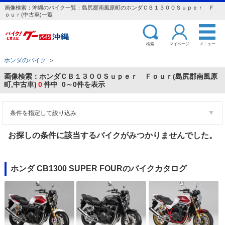
画像検索：沖縄のバイク一覧：島尻郡南風原町のホンダＣＢ１３００Ｓｕｐｅｒ Ｆ
ｏｕｒ(中古車)一覧
検索
マイページ
メニュー
ホンダのバイク
＞
画像検索：ホンダＣＢ１３００Ｓｕｐｅｒ Ｆｏｕｒ(島尻郡南風原
町,中古車)
0
件中 0～0件を表示
条件を指定して絞り込み
お探しの条件に該当するバイクがみつかりませんでした。
ホンダ CB1300 SUPER FOURのバイクカタログ