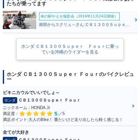
PER FOUR SP・マ
PER FOUR・マイナ
PER FOUR SP・カ
たちが乗ってます
イナーチェンジ
ーチェンジ
ラーチェンジ
南の駅やえせ撮影会（2019年11月24日開催）
南部からスクリュ～さん:ＣＢ１３００Ｓｕｐｅｒ Ｆｏｕｒ(ホンダ)
ホンダ ＣＢ１３００Ｓｕｐｅｒ Ｆｏｕｒに乗っ
ている沖縄のライダーを見る
2019年 CB1300 SU
2019年 CB1300 SU
2018年 CB1300 SU
PER FOUR SP・追
PER FOUR・カラー
PER FOUR・マイナ
加
チェンジ
ーチェンジ
ホンダ ＣＢ１３００Ｓｕｐｅｒ Ｆｏｕｒのバイクレビュ
ー
ビキニカウルでいいでしょ～
ＣＢ１３００Ｓｕｐｅｒ Ｆｏｕｒ
ホンダ
ニックネーム：HONDA Jr
2016年 CB1300 SU
2016年 CB1300 SU
2016年 CB1300 SU
5
満足度：
／5
PER FOUR E Pack
PER FOUR E Pack
PER FOUR・追加
満足ポイント:大人のBike！ 重たいけど走り出したら軽く感じる！
age Special Editio
age・追加
n
全てが大好き
ＣＢ１３００Ｓｕｐｅｒ Ｆｏｕｒ