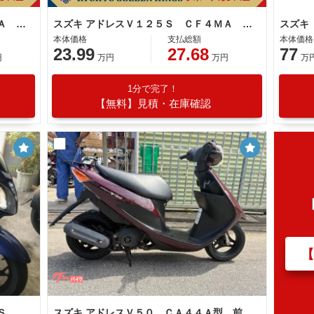
スズキ アドレスＶ１２５Ｓ ＣＦ４ＭＡ ２０１０年モデル ＧｉＶｉリアｂｏｘ パールウィザードパープル
スズキ アドレスＶ１２５Ｓ ＣＦ４ＭＡ ２０１０年モデル キャンディーソノマレッド
スズキ
本体価格
支払総額
本体価格
23.99
27.68
77
円
万円
万円
万
1分で完了！
【無料】見積・在庫確認
Ｓ
スズキ アドレスＶ５０ ＣＡ４４Ａ型 前後タイヤ新品 バッテリー新品 インジェクション ４サイクル