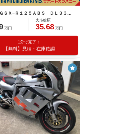
スズキ ＧＳＸ−Ｒ１２５ＡＢＳ ＤＬ３３Ｂ ２０２１年モデル 社外マフラー ストロンガーレッド
支払総額
9
35.68
万円
万円
1分で完了！
【無料】見積・在庫確認