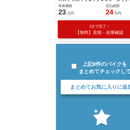
本体価格
支払総額
23
24
万円
万円
1分で完了！
【無料】見積・在庫確認
上記8件のバイクを
まとめてチェックし
まとめてお気に入りに追