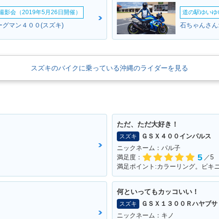
影会（2019年5月26日開催）
道の駅ゆいゆ
ーグマン４００(スズキ)
石ちゃんさん
スズキのバイクに乗っている沖縄のライダーを見る
ただ、ただ大好き！
ＧＳＸ４００インパルス
スズキ
ニックネーム：パル子
5
満足度：
／5
満足ポイント:カラーリング。ビキ
何といってもカッコいい！
ＧＳＸ１３００Ｒハヤブサ
スズキ
ニックネーム：キノ