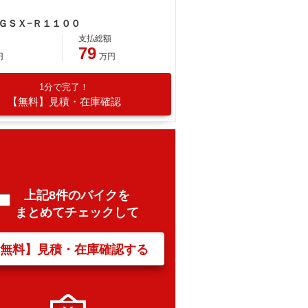
 ＧＳＸ−Ｒ１１００
支払総額
79
円
万円
1分で完了！
【無料】見積・在庫確認
上記8件のバイクを
まとめてチェックして
【無料】見積・在庫確認する