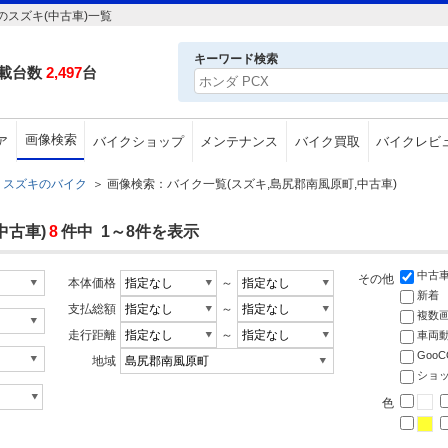
スズキ(中古車)一覧
キーワード検索
載台数
2,497
台
画像検索
ア
バイクショップ
メンテナンス
バイク買取
バイクレビ
スズキのバイク
＞
画像検索：バイク一覧(スズキ,島尻郡南風原町,中古車)
中古車)
8
件中 1～8件を表示
中古
その他
本体価格
～
新着
支払総額
～
複数
走行距離
～
車両
Goo
地域
ショ
色