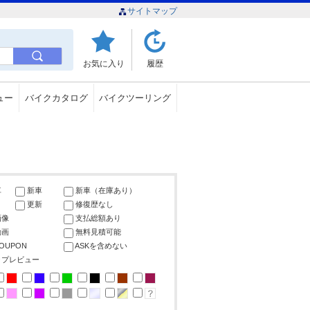
サイトマップ
お気に入り
履歴
ュー
バイクカタログ
バイクツーリング
車
新車
新車（在庫あり）
更新
修復歴なし
画像
支払総額あり
動画
無料見積可能
COUPON
ASKを含めない
ップレビュー