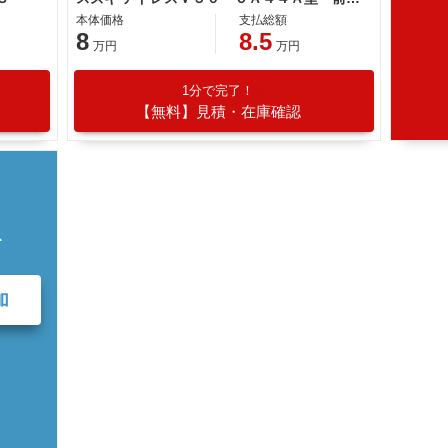
本体価格
支払総額
8
8.5
万円
万円
1分で完了！
【無料】見積・在庫確認
て
加