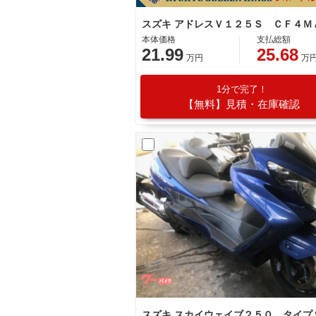
本体価格
支払総額
21.99
25.68
万円
万
1分で完了！
【無料】見積・在庫確認
スズキ スカイウェイブ２５０ タイプ