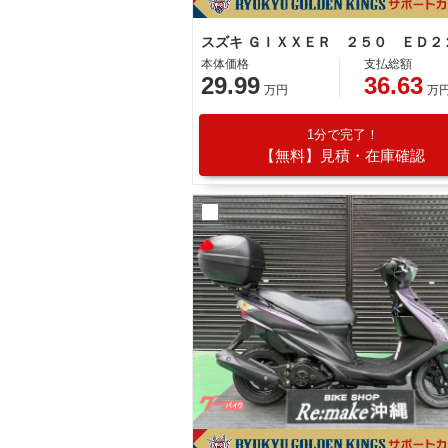
本体価格
支払総額
29.99
36.63
万円
万
1分で完了！
【無料】見積・在庫確認