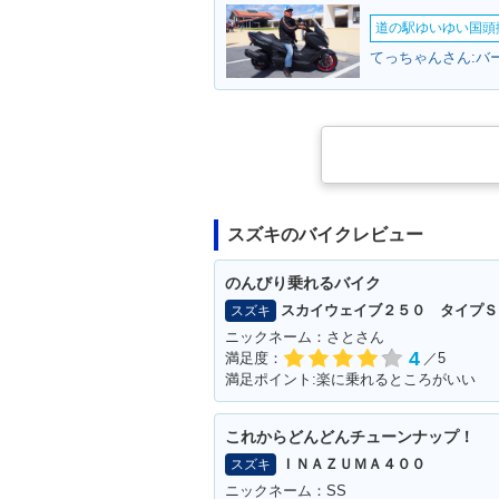
道の駅ゆいゆい国頭撮
てっちゃんさん:バ
スズキのバイクレビュー
のんびり乗れるバイク
スカイウェイブ２５０ タイプＳ
スズキ
ニックネーム：さとさん
4
満足度：
／5
満足ポイント:楽に乗れるところがいい
これからどんどんチューンナップ！
ＩＮＡＺＵＭＡ４００
スズキ
ニックネーム：SS