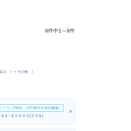
8件中1～8件
c以上
その他
ーランFINAL（2019年6月30日開催）
ＧＳＸ−Ｓ１０００(スズキ)