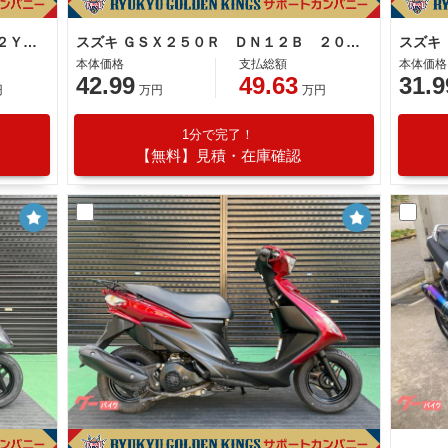
スズキ ＧＩＸＸＥＲ ２５０ ＥＤ２２Ｙ ２０２３年モデル バクステ レバー スクリーン
スズキ ＧＳＸ２５０Ｒ ＤＮ１２Ｂ ２０２３年モデル エンジンスライダー ＬＥＤフロント ウィンカーＬＥＤ パールグレッシャーホワイト
本体価格
支払総額
本体価格
42.99
49.63
31.9
円
万円
万円
1分で完了！
【無料】見積・在庫確認