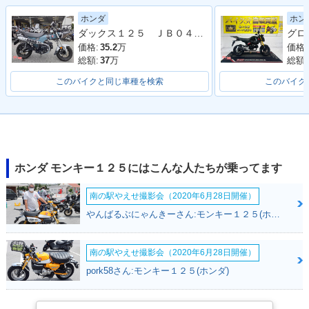
2021年 MONKEY12
2020年 MONKEY12
2020年 MONKEY12
5・フルモデルチェ
5 ABS・カラーチェ
5・カラーチェンジ
ホンダ
ホン
ンジ
ンジ
ダックス１２５ ＪＢ０４型 ワンオーナー フロントカゴ ＡＢＳ ＬＥＤ 整備 保証 自賠責保険
価格:
35.2
万
価格:
総額:
37
万
総額:
このバイクと同じ車種を検索
このバイク
2019年 MONKEY12
2019年 MONKEY12
2018年 MONKEY12
5 ABS・カラーチェ
5・カラーチェンジ
5 ABS・新登場
ンジ
ホンダ モンキー１２５にはこんな人たちが乗ってます
南の駅やえせ撮影会（2020年6月28日開催）
やんばるぶにゃんきーさん:モンキー１２５(ホンダ)
南の駅やえせ撮影会（2020年6月28日開催）
2018年 MONKEY12
MONKEY125・その
5・新登場
他
pork58さん:モンキー１２５(ホンダ)