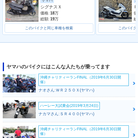
ヤマハ
2017年 CYGNUS X
2016年 CYGNUS X
2015年 CYGNUS X
シグナスＸ
Ｐ
SR SPECIAL EDITI
SR・フルモデルチェ
SR・カラーチェンジ
ON・特別・限定仕
ンジ
価格:
18
万
価
様
総額:
19
万
総
このバイクと同じ車種を検索
このバイク
2014年 CYGNUS X
2013年 CYGNUS X
2012年 CYGNUS X
ヤマハのバイクにはこんな人たちが乗ってます
SR・特別・限定仕様
SR・フルモデルチェ
SR WGP50th Anniv
ンジ
ersary Edition・特
沖縄チャリティーランFINAL（2019年6月30日開
別・限定仕様
催）
ナオさん:ＷＲ２５０Ｘ(ヤマハ)
ハーレー大試乗会(2019年3月24日)
ナカマさん:ＳＲ４００(ヤマハ)
2011年 CYGNUS X
2010年 CYGNUS X
2008年 CYGNUS X
沖縄チャリティーランFINAL（2019年6月30日開
SR・マイナーチェン
SR・マイナーチェン
SR FI version・フ
催）
ジ
ジ
ルモデルチェンジ