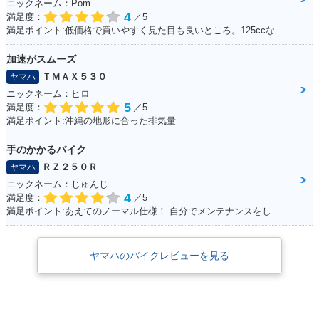
ニックネーム：Pom
4
満足度：
／5
満足ポイント:低価格で買いやすく見た目も良いところ。125ccなので扱いやすい。
加速がスムーズ
ＴＭＡＸ５３０
ヤマハ
ニックネーム：ヒロ
5
満足度：
／5
満足ポイント:沖縄の地形に合った排気量
手のかかるバイク
ＲＺ２５０Ｒ
ヤマハ
ニックネーム：じゅんじ
4
満足度：
／5
満足ポイント:あえてのノーマル仕様！ 自分でメンテナンスをして、手をかけることが楽しい！
ヤマハのバイクレビューを見る