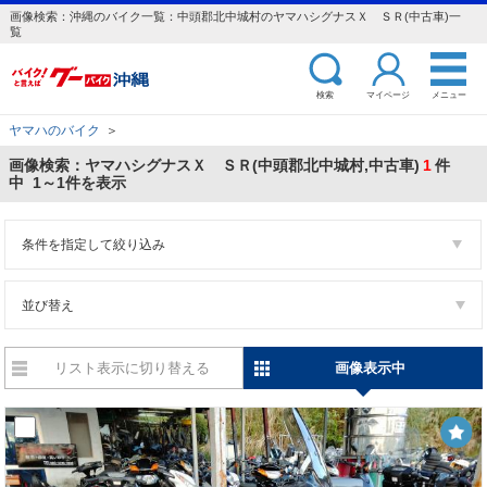
画像検索：沖縄のバイク一覧：中頭郡北中城村のヤマハシグナスＸ ＳＲ(中古車)一
覧
検索
マイページ
メニュー
ヤマハのバイク
＞
画像検索：ヤマハシグナスＸ ＳＲ(中頭郡北中城村,中古車)
1
件
中 1～1件を表示
条件を指定して絞り込み
並び替え
リスト表示に切り替える
画像表示中