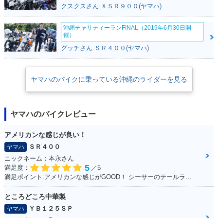
クスクスさん:ＸＳＲ９００(ヤマハ)
沖縄チャリティーランFINAL（2019年6月30日開
催）
グッチさん:ＳＲ４００(ヤマハ)
2006年 CYGNUS X
2005年 CYGNUS X
2005年 CYGNUS X
SR・カラーチェンジ
SR 50th Anniversar
SR・マイナーチェン
ヤマハのバイクに乗っている沖縄のライダーを見る
y Special Edition・
ジ
特別・限定仕様
ヤマハのバイクレビュー
アメリカンな感じが良い！
ＳＲ４００
ヤマハ
ニックネーム：本永さん
5
2004年 CYGNUS X
満足度：
／5
SR・新登場
満足ポイント:アメリカンな感じがGOOD！ シーサーのテールランプ！70年代のB級チョッパーハンドル！ ブラッドスタイルさんにカスタムしてもらったところすべて！
ところどころ中華製
ＹＢ１２５ＳＰ
ヤマハ