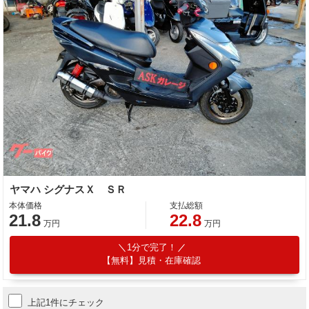
ヤマハ シグナスＸ ＳＲ
本体価格
支払総額
21.8
22.8
万円
万円
1分で完了！
【無料】見積・在庫確認
上記1件にチェック