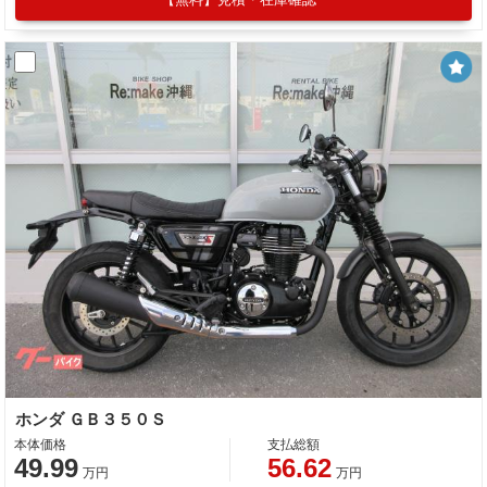
ホンダ ＧＢ３５０Ｓ
本体価格
支払総額
49.99
56.62
万円
万円