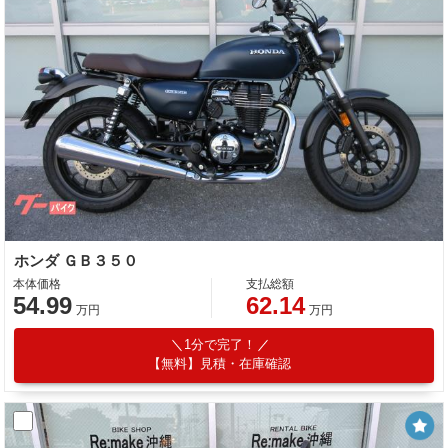
ホンダ ＧＢ３５０
本体価格
支払総額
54.99
62.14
万円
万円
1分で完了！
【無料】見積・在庫確認