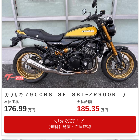
カワサキ Ｚ９００ＲＳ ＳＥ ８ＢＬ−ＺＲ９００Ｋ ワンオーナー ＡＲＣＨＩハンドル エンジンスライダー ラジエーターガード
本体価格
支払総額
176.99
185.35
万円
万円
1分で完了！
【無料】見積・在庫確認