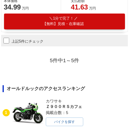
本体価格
支払総額
34.99
41.63
万円
万円
1分で完了！
【無料】見積・在庫確認
上記5件にチェック
5件中1～5件
オールドルックのアクセスランキング
カワサキ
Ｚ９００ＲＳカフェ
1
掲載台数：5
バイクを探す