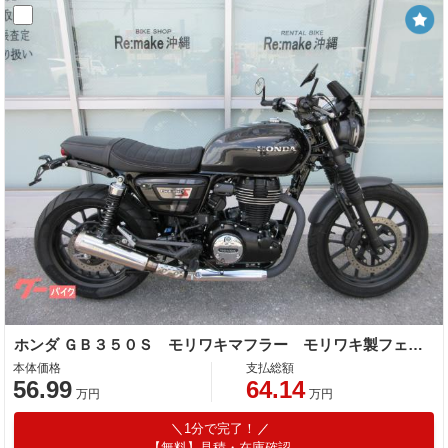
ホンダ ＧＢ３５０Ｓ モリワキマフラー モリワキ製フェンダーレス バーエンドミラー ショートスクリーン
本体価格
支払総額
56.99
64.14
万円
万円
1分で完了！
【無料】見積・在庫確認