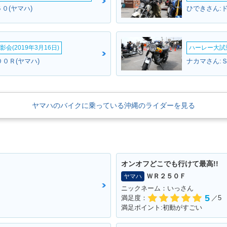
５０(ヤマハ)
ひできさん:
会(2019年3月16日)
ハーレー大試乗
００Ｒ(ヤマハ)
ナカマさん:Ｓ
ヤマハのバイクに乗っている沖縄のライダーを見る
オンオフどこでも行けて最高!!
ＷＲ２５０Ｆ
ヤマハ
ニックネーム：いっさん
5
満足度：
／5
満足ポイント:初動がすごい