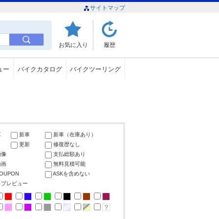
サイトマップ
お気に入り
履歴
ュー
バイクカタログ
バイクツーリング
車
新車
新車（在庫あり）
更新
修復歴なし
画像
支払総額あり
動画
無料見積可能
COUPON
ASKを含めない
ップレビュー