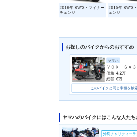
2016年 BW'S・マイナー
2015年 BW'
チェンジ
ェンジ
お探しのバイクからのおすすめ
ヤマハ
ＶＯＸ ＳＡ
価格:
4.2
万
総額:
6
万
このバイクと同じ車種を検
ヤマハのバイクにはこんな人たち
沖縄チャリティーランF