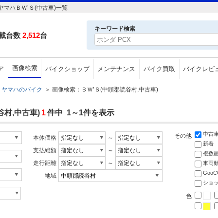
マハＢＷ’Ｓ(中古車)一覧
キーワード検索
載台数
2,512
台
画像検索
ア
バイクショップ
メンテナンス
バイク買取
バイクレビ
ヤマハのバイク
＞
画像検索：ＢＷ’Ｓ(中頭郡読谷村,中古車)
村,中古車)
1
件中 1～1件を表示
中古
その他
本体価格
～
新着
支払総額
～
複数
走行距離
～
車両
Goo
地域
ショ
色