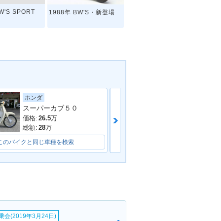
W'S SPORT
1988年 BW'S・新登場
ホンダ
ヤマハ
スーパーカブ５０
ＪＯＧ ＳＡ３
価格:
26.5
万
価格:
7
万
総額:
28
万
総額:
8
万
このバイクと同じ車種を検索
このバイクと同じ車種を検索
会(2019年3月24日)