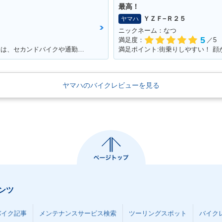
最高！
ＹＺＦ−Ｒ２５
ヤマハ
ニックネーム：なつ
5
満足度：
／5
満足ポイント:維持費が圧倒的に安い125ccは、セカンドバイクや通勤用としてオススメ。125ccスクーターの中でも、シグナスXの走行性能は力強く、普段の街乗りでは、力不足を感じる事はあまりない。 メットインも半ヘル2つなら余裕で入るので、収納性も抜群。
満足ポイント:街乗りしやすい！ 顔
ヤマハのバイクレビューを見る
ンツ
バイク記事
メンテナンスサービス検索
ツーリングスポット
バイク