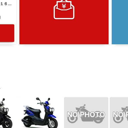
ヤマハ ＢＷ’Ｓ５０ ＳＡ５３Ｊ ２０１６年最終型
円