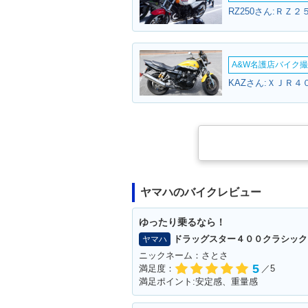
RZ250さん:ＲＺ２
A&W名護店バイク撮影
KAZさん:ＸＪＲ４
ヤマハのバイクレビュー
ゆったり乗るなら！
ドラッグスター４００クラシック
ヤマハ
ニックネーム：さとさ
5
満足度：
／5
満足ポイント:安定感、重量感