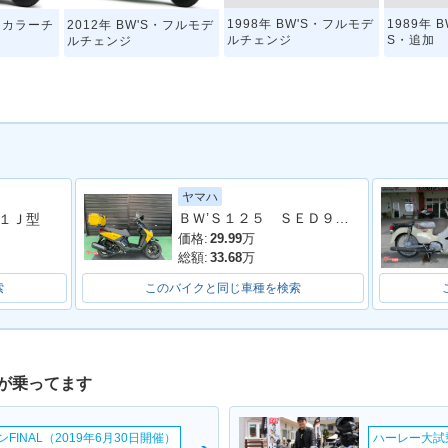
1998年 BW'S・フルモデ
1989年 B
S・カラーチ
2012年 BW'S・フルモデ
ルチェンジ
S・追加
ルチェンジ
ヤマハ
ＢＷ’Ｓ１２５ ＳＥＤ９Ｊ ２０１８年モデル スクリーン リアＢＯＸ ＵＳＢポート ＬＥＤヘッドライト ビビットイエローソリッド２
３１Ｊ型
価格:
29.99
万
総額:
33.68
万
索
このバイクと同じ車種を検索
が乗ってます
INAL（2019年6月30日開催）
ハーレー大試乗