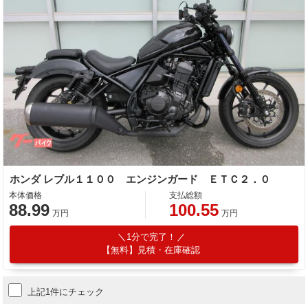
ホンダ レブル１１００ エンジンガード ＥＴＣ２．０
本体価格
支払総額
88.99
100.55
万円
万円
1分で完了！
【無料】見積・在庫確認
上記1件にチェック