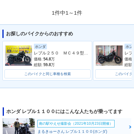
1件中1～1件
お探しのバイクからのおすすめ
ホンダ
ホン
レブル２５０ ＭＣ４９型 ２０１９年モデル 社外タンクカバー サイドバック 社外マフラー アラーム
価格:
54.8
万
価格:
総額:
59.8
万
総額:
このバイクと同じ車種を検索
このバイク
ホンダ レブル１１００にはこんな人たちが乗ってます
南の駅やえせ撮影会（2021年10月23日開催）
まるきゅーさん:レブル１１００(ホンダ)