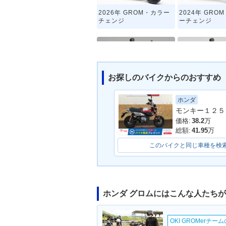
2026年 GROM・カラー
2024年 GRO
チェンジ
ーチェンジ
お探しのバイクからのおすすめ
ホンダ
2018年 GROM・カラー
2016年 GRO
モンキー１２５
チェンジ
ーチェンジ
価格:
38.2
万
総額:
41.95
万
このバイクと同じ車種を検
ホンダ グロムにはこんな人たち
2013年 MSX125
OKI GROMerチ