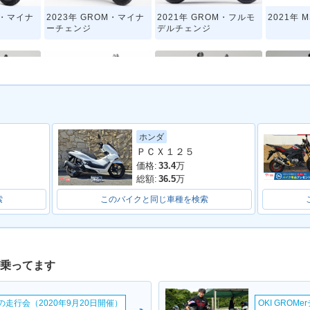
M・マイナ
2023年 GROM・マイナ
2021年 GROM・フルモ
2021年 M
ーチェンジ
デルチェンジ
ホンダ
M・マイナ
2016年 MSX125SF・マ
2015年 GROM・カラー
2014年 
ＰＣＸ１２５
イナーチェンジ
チェンジ
ーチェン
価格:
33.4
万
総額:
36.5
万
索
このバイクと同じ車種を検索
が乗ってます
ームの走行会（2020年9月20日開催）
OKI GROM