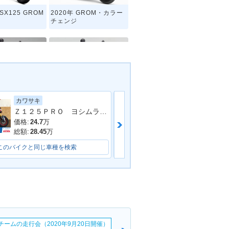
SX125 GROM
2020年 GROM・カラー
チェンジ
カワサキ
ホンダ
GROM・マイナ
2013年 GROM・新登場
Ｚ１２５ＰＲＯ ヨシムラフルエキ
ジ
価格:
24.7
万
価格:
35.2
万
総額:
28.45
万
総額:
37
万
このバイクと同じ車種を検索
このバイクと同じ車種を検索
erチームの走行会（2020年9月20日開催）