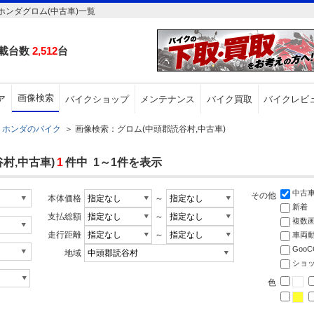
ンダグロム(中古車)一覧
載台数
2,512
台
画像検索
ア
バイクショップ
メンテナンス
バイク買取
バイクレビ
ホンダのバイク
＞
画像検索：グロム(中頭郡読谷村,中古車)
村,中古車)
1
件中 1～1件を表示
中古
その他
本体価格
～
新着
支払総額
～
複数
走行距離
～
車両
Goo
地域
ショ
色