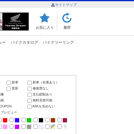
サイトマップ
お気に入り
履歴
ュー
バイクカタログ
バイクツーリング
車
新車
新車（在庫あり）
更新
修復歴なし
画像
支払総額あり
動画
無料見積可能
COUPON
ASKを含めない
ップレビュー