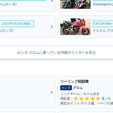
ム(ホンダ)
shinnaogr
2020年6月28日開催）
OKI GROM
(ホンダ)
テルさん:グロ
ホンダ グロムに乗っている沖縄のライダーを見る
ツーリング戦闘機
グロム
ホンダ
ニックネーム：ちゃんゆき
5
満足度：
／5
満足ポイント:サイズ感。パーツの