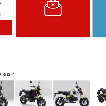
ホンダ グロム ＪＣ９２ リアボックス ５速モデル ２０２１年
円
クカタログ