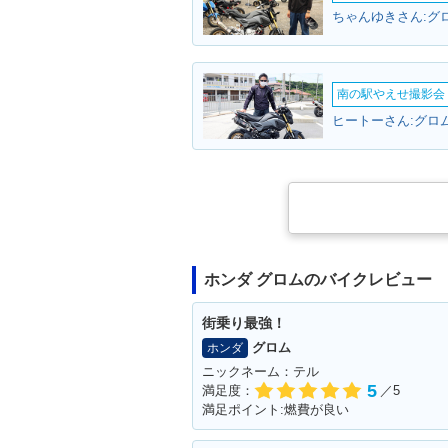
ちゃんゆきさん:グロ
南の駅やえせ撮影会（
ヒートーさん:グロム
ホンダ グロムのバイクレビュー
街乗り最強！
グロム
ホンダ
ニックネーム：テル
5
満足度：
／5
満足ポイント:燃費が良い