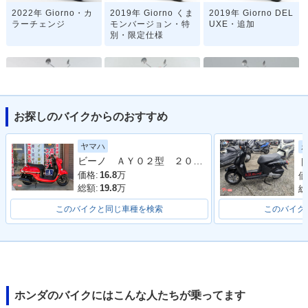
2022年 Giorno・カ
2019年 Giorno くま
2019年 Giorno DEL
ラーチェンジ
モンバージョン・特
UXE・追加
別・限定仕様
お探しのバイクからのおすすめ
2019年 Giorno・カ
2019年 Giorno Spe
2018年 Giorno くま
ヤマハ
ラーチェンジ
cial・特別・限定仕
モンバージョン・特
ビーノ ＡＹ０２型 ２０２４年モデル アイドリングストップ シガーソケット コンビニフック
ト
様
別・限定仕様
価格:
16.8
万
価
総額:
19.8
万
総
このバイクと同じ車種を検索
このバイク
2018年 Giorno・マ
2016年 Giorno くま
2015年 Giorno・フ
イナーチェンジ
モンバージョン・特
ルモデルチェンジ
別・限定仕様
ホンダのバイクにはこんな人たちが乗ってます