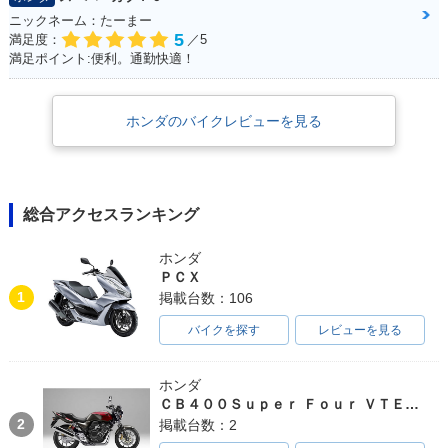
ニックネーム：たーまー
5
満足度：
／5
満足ポイント:便利。通勤快適！
ホンダのバイクレビューを見る
1996年 Giorno Spe
1996年 Giorno DEL
1995年 Giorno・追
cial・追加
UXE・追加
加
総合アクセスランキング
ホンダ
ＰＣＸ
1
掲載台数：106
1995年 Giorno・追
1993年 Giorno・追
1993年 Giorno・追
バイクを探す
レビューを見る
加
加
加
ホンダ
ＣＢ４００Ｓｕｐｅｒ Ｆｏｕｒ ＶＴＥＣ ＳＰＥＣ３
2
掲載台数：2