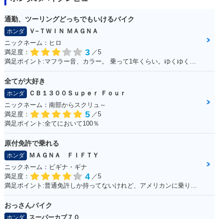
通勤、ツーリングどっちでもいけるバイク
1999年 Giorno DEL
2012年 Giorno・カ
2011年 Giorno・新
UXE・特別・限定仕
ラーチェンジ
登場
Ｖ−ＴＷＩＮ ＭＡＧＮＡ
ホンダ
様
ニックネーム：ヒロ
3
満足度：
／5
満足ポイント:マフラー音、カラー。 乗って1年くらい。ゆくゆくはハーレーに！通勤で使ってる。 ショック、ハンドル周りをカスタムしていきたい。
全てが大好き
ＣＢ１３００Ｓｕｐｅｒ Ｆｏｕｒ
ホンダ
ニックネーム：南部からスクリュ～
1997年 Giorno DEL
1997年 Giorno・カ
1997年 Giorno Spe
5
満足度：
／5
UXE・カラーチェン
ラーチェンジ
cial・特別・限定仕
満足ポイント:全てにおいて100％
ジ
様
原付免許で乗れる
ＭＡＧＮＡ ＦＩＦＴＹ
ホンダ
ニックネーム：ビギナ・ギナ
4
満足度：
／5
満足ポイント:普通免許しか持ってないけれど、アメリカンに乗りたいと思って探していたら、、 「あるじゃないかっ！小型のアメリカン！！」 50ccバイクの中では重厚感が有りますが、同メーカーで原付の「DIO」と同じ重量（80kg前後）なので取り回しも楽々♪ 足つきも良く、背の低い女の子でも余裕で乗りまわせます。 一番の魅力は低燃費。カブと同じエンジンを使っていて、燃費と耐久性に優れています。 私の所感ですが、ガソリンが全然減らないです（笑） 普通免許・原付免許で乗れますがギア4速のマニュアルですので、 原付とは言えど操作が異なります。購入する際はご注意を！
1997年 Giorno Spe
1996年 Giorno DEL
1996年 Giorno・カ
おっさんバイク
cial・特別・限定仕
UXE・追加
ラーチェンジ
スーパーカブ７０
様
ホンダ