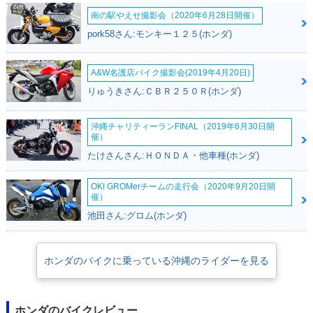
南の駅やえせ撮影会（2020年6月28日開催）
pork58さん:モンキー１２５(ホンダ)
A&W名護店バイク撮影会(2019年4月20日)
2014年 Giorno DEL
2014年 Giorno・カ
2014年 Giorno DEL
りゅうきさん:ＣＢＲ２５０Ｒ(ホンダ)
UXE・カラーチェン
ラーチェンジ
UXE・追加
ジ
沖縄チャリティーランFINAL（2019年6月30日開
催）
たけさんさん:ＨＯＮＤＡ・他車種(ホンダ)
OKI GROMerチームの走行会（2020年9月20日開
催）
池田さん:グロム(ホンダ)
2014年 Giorno・カ
2013年 Giorno Spe
2012年 Giorno SP
ラーチェンジ
cial Edition・特
ORT・追加
別・限定仕様
ホンダのバイクに乗っている沖縄のライダーを見る
ホンダのバイクレビュー