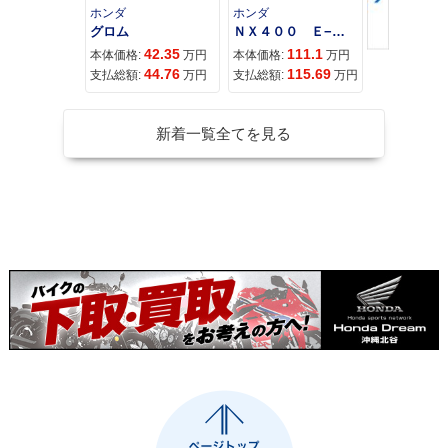
ホンダ
ホンダ
ホンダ
グロム
ＮＸ４００ Ｅ−Ｃｌｕｔｃｈ
42.35
111.1
31
本体価格:
万円
本体価格:
万円
本体価格:
44.76
115.69
33
支払総額:
万円
支払総額:
万円
支払総額:
新着一覧全てを見る