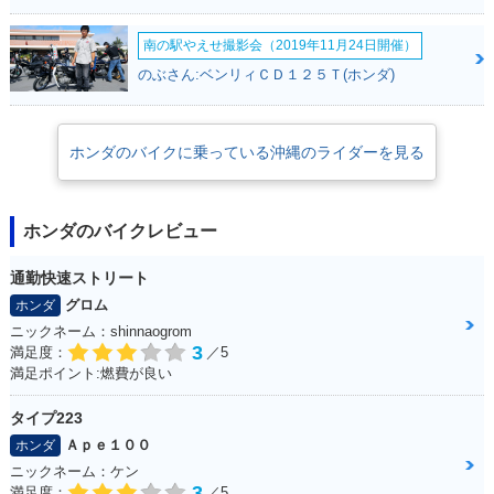
南の駅やえせ撮影会（2019年11月24日開催）
のぶさん:ベンリィＣＤ１２５Ｔ(ホンダ)
2002年 Super Cub
2002年 Super Cub
2002年 Super Cub
50 STREET仕様・
50 Standard・マイ
50 Deluxe・マイナ
マイナーチェンジ
ナーチェンジ
ーチェンジ
ホンダのバイクに乗っている沖縄のライダーを見る
ホンダのバイクレビュー
通勤快速ストリート
グロム
ホンダ
2002年 Super Cub
2001年 Super Cub
1999年 Super Cub
50 Custom・マイナ
50 Standard・カラ
50 Standard・マイ
ニックネーム：shinnaogrom
ーチェンジ
ーチェンジ
ナーチェンジ
3
満足度：
／5
満足ポイント:燃費が良い
タイプ223
Ａｐｅ１００
ホンダ
ニックネーム：ケン
3
満足度：
／5