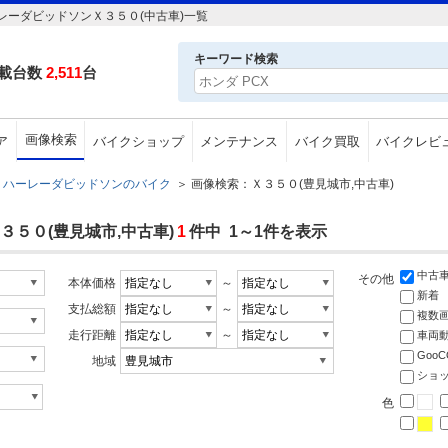
ーダビッドソンＸ３５０(中古車)一覧
キーワード検索
載台数
2,511
台
画像検索
ア
バイクショップ
メンテナンス
バイク買取
バイクレビ
ハーレーダビッドソンのバイク
＞
画像検索：Ｘ３５０(豊見城市,中古車)
５０(豊見城市,中古車)
1
件中 1～1件を表示
中古
その他
本体価格
～
新着
支払総額
～
複数
走行距離
～
車両
Goo
地域
ショ
色