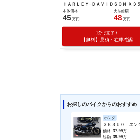
ＨＡＲＬＥＹ−ＤＡＶＩＤＳＯＮ Ｘ３
本体価格
支払総額
45
48
万円
万円
1分で完了！
【無料】見積・在庫確認
お探しのバイクからのおすすめ
ホンダ
価格:
37.99
万
総額:
39.99
万