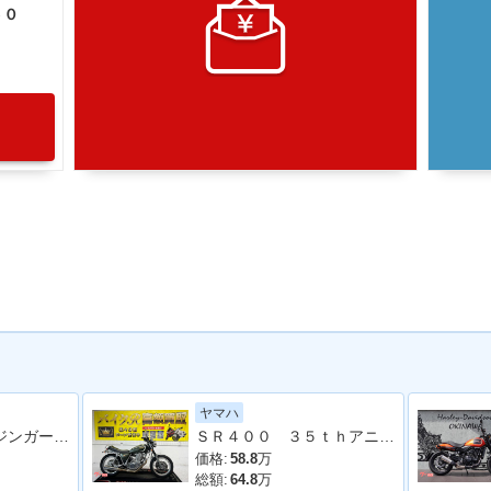
５０
ヤマハ
ＧＢ３５０ エンジンガード付 車検１１月
ＳＲ４００ ３５ｔｈアニバーサリーＥＤ ２０１３年モデル 社外マフラー フェンダーレス 社外シート 社外フェンダー その他多数
価格:
58.8
万
総額:
64.8
万