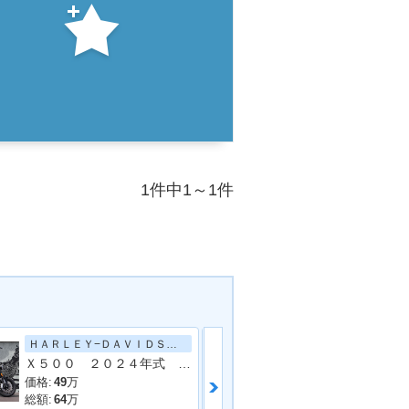
1件中1～1件
ＨＡＲＬＥＹ−ＤＡＶＩＤＳＯＮ
カワサキ
Ｘ５００ ２０２４年式 ＡＢＳ ＬＥＤライト ノーマル車両
Ｎｉｎｊａ ４
価格:
49
万
価格:
67
万
総額:
64
万
総額:
70
万