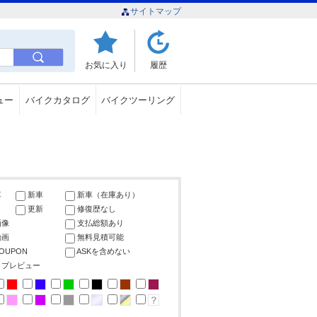
サイトマップ
お気に入り
履歴
ュー
バイクカタログ
バイクツーリング
車
新車
新車（在庫あり）
更新
修復歴なし
画像
支払総額あり
動画
無料見積可能
COUPON
ASKを含めない
ップレビュー