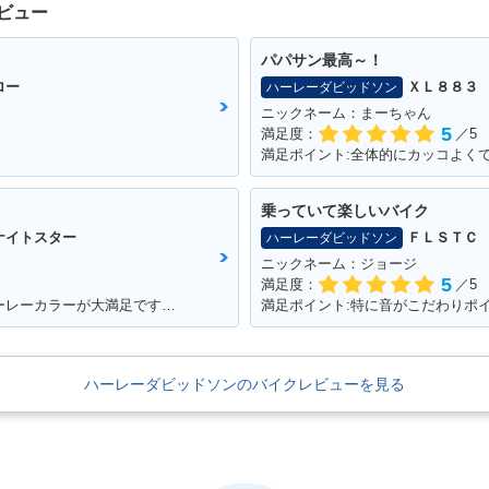
ビュー
パパサン最高～！
ロー
ＸＬ８８３
ハーレーダビッドソン
ニックネーム：まーちゃん
5
満足度：
／5
満足ポイント:全体的にカッコよく
乗っていて楽しいバイク
ナイトスター
ＦＬＳＴＣ
ハーレーダビッドソン
ニックネーム：ジョージ
5
満足度：
／5
満足ポイント:ハンドルのポジションとハーレーカラーが大満足です！ パワーも抜群！
満足ポイント:特に音がこだわりポ
ハーレーダビッドソンのバイクレビューを見る